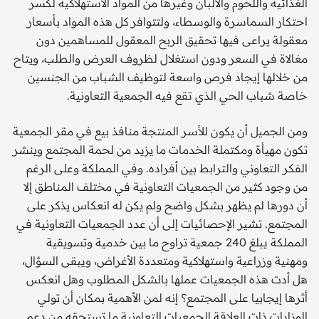
الغذائية واللحوم والألبان وغيرها من المواد الاستهلاكية لكسر
احتكار السماسرة والوسطاء، ولتتوافر كل هذه المواد بأسعار
معقولة يراعى فيها تحقيق الربح المعقول للمساهمين دون
مغالاة في السعر ودون استغلال لظروف العرض والطلب، ويتاح
من خلالها إيجاد فرص واسعة لتوظيف الشباب من الجنسين
خاصة شباب الحي الذي تقع فيه الجمعية التعاونية.
ومن الجميل أن يكون للأسر المنتجة منافذ بيع في مقر الجمعية
تكون مهيأة ومكتملة الخدمات ما يزيد من لحمة المجتمع وينشر
الفكر التعاوني والترابط بين أفراده. وفي المملكة وعلى الرغم
من وجود كثير من الجمعيات التعاونية في مختلف المناطق إلا
أن دورها لم يظهر بشكل واضح ولم يكن له انعكاس يذكر على
المجتمع. تشير الإحصائيات إلى أن عدد الجمعيات التعاونية في
المملكة يبلغ 240 جمعية تراوح ما بين خدمية وتسويقية
ومهنية وزراعية واستهلاكية ومتعددة الأغراض، ويبقى السؤال،
هل أدت هذه الجمعيات عملها بالشكل المطلوب وهل انعكس
أثرها إيجابيا على المجتمع؟ إنه لمن الأهمية بمكان أن تولي
الوزارات ذات العلاقة الجمعيات التعاونية ما تستحقه من دعم