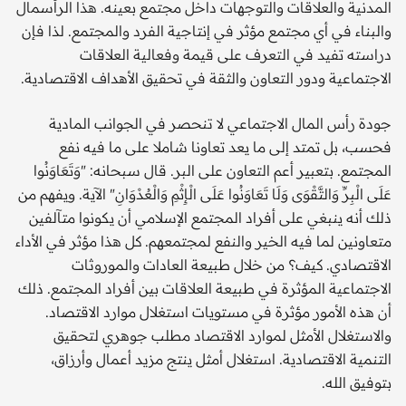
المدنية والعلاقات والتوجهات داخل مجتمع بعينه. هذا الرأسمال
والبناء في أي مجتمع مؤثر في إنتاجية الفرد والمجتمع. لذا فإن
دراسته تفيد في التعرف على قيمة وفعالية العلاقات
الاجتماعية ودور التعاون والثقة في تحقيق الأهداف الاقتصادية.
جودة رأس المال الاجتماعي لا تنحصر في الجوانب المادية
فحسب، بل تمتد إلى ما يعد تعاونا شاملا على ما فيه نفع
المجتمع. بتعبير أعم التعاون على البر. قال سبحانه: "وَتَعَاوَنُوا
عَلَى الْبِرِّ وَالتَّقْوَى وَلَا تَعَاوَنُوا عَلَى الْإِثْمِ وَالْعُدْوَانِ" الآية. ويفهم من
ذلك أنه ينبغي على أفراد المجتمع الإسلامي أن يكونوا متآلفين
متعاونين لما فيه الخير والنفع لمجتمعهم. كل هذا مؤثر في الأداء
الاقتصادي. كيف؟ من خلال طبيعة العادات والموروثات
الاجتماعية المؤثرة في طبيعة العلاقات بين أفراد المجتمع. ذلك
أن هذه الأمور مؤثرة في مستويات استغلال موارد الاقتصاد.
والاستغلال الأمثل لموارد الاقتصاد مطلب جوهري لتحقيق
التنمية الاقتصادية. استغلال أمثل ينتج مزيد أعمال وأرزاق،
بتوفيق الله.