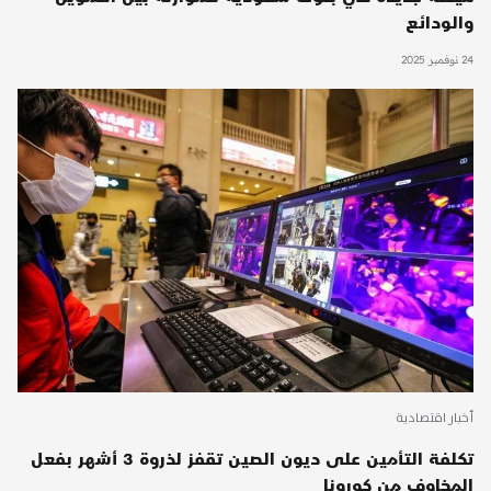
والودائع
24 نوفمبر 2025
أخبار اقتصادية
تكلفة التأمين على ديون الصين تقفز لذروة 3 أشهر بفعل
المخاوف من كورونا