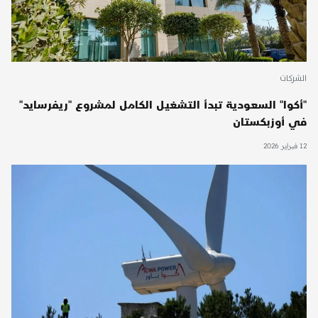
الشركات
"أكوا" السعودية تبدأ التشغيل الكامل لمشروع "ريفرسايد"
في أوزبكستان
12 فبراير 2026