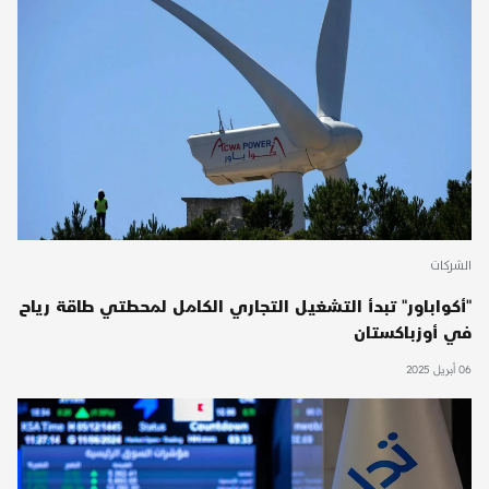
الشركات
"أكواباور" تبدأ التشغيل التجاري الكامل لمحطتي طاقة رياح
في أوزباكستان
06 أبريل 2025