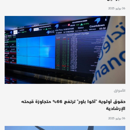
06 يوليو 2025
الأسواق
حقوق أولوية "أكوا باور" ترتفع 66% متجاوزة قيمته
الإرشادية
06 يوليو 2025