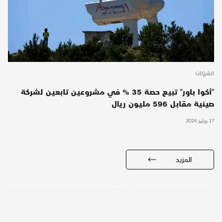
الشركات
"أكوا باور" تبيع حصة 35 % في مشروعين تابعين لشركة
صينية مقابل 596 مليون ريال
17 يوليو 2024
المزيد