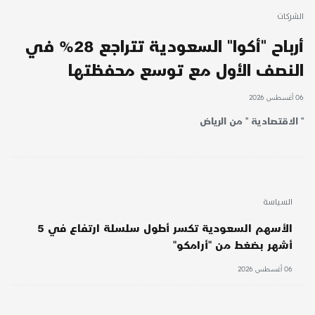
الشركات
أرباح "أكوا" السعودية تتراجع 28% في
النصف الأول مع توسع محفظتها
06 أغسطس 2026
'' الاقتصادية '' من الرياض
السياسة
الأسهم السعودية تكسر أطول سلسلة ارتفاع في 5
أشهر بضغط من "أرامكو"
06 أغسطس 2026