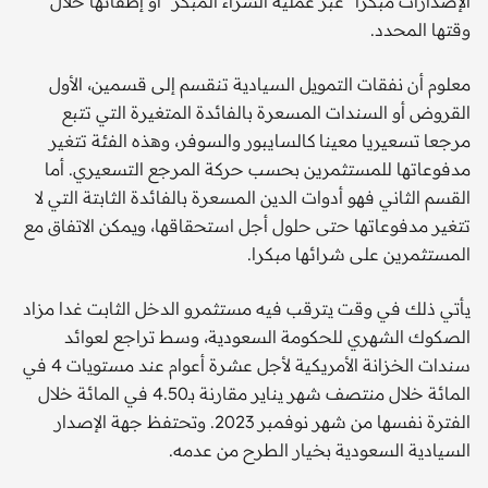
الإصدارات مبكرا "عبر عملية الشراء المبكر" أو إطفائها خلال
وقتها المحدد.
معلوم أن نفقات التمويل السيادية تنقسم إلى قسمين، الأول
القروض أو السندات المسعرة بالفائدة المتغيرة التي تتبع
مرجعا تسعيريا معينا كالسايبور والسوفر، وهذه الفئة تتغير
مدفوعاتها للمستثمرين بحسب حركة المرجع التسعيري. أما
القسم الثاني فهو أدوات الدين المسعرة بالفائدة الثابتة التي لا
تتغير مدفوعاتها حتى حلول أجل استحقاقها، ويمكن الاتفاق مع
المستثمرين على شرائها مبكرا.
يأتي ذلك في وقت يترقب فيه مستثمرو الدخل الثابت غدا مزاد
الصكوك الشهري للحكومة السعودية، وسط تراجع لعوائد
سندات الخزانة الأمريكية لأجل عشرة أعوام عند مستويات 4 في
المائة خلال منتصف شهر يناير مقارنة بـ4.50 في المائة خلال
الفترة نفسها من شهر نوفمبر 2023. وتحتفظ جهة الإصدار
السيادية السعودية بخيار الطرح من عدمه.