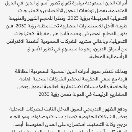
أدوات الدين السعودية بوتيرة تفوق تطور أسواق الدين في الدول
المتقدمة، بفضل توقعات التحول الاقتصادي والاحتياجات
التمويلية المرتبطة برؤية 2023. ونظرا للحجم الكبير والطبيعة
طويلة الأجل للاستثمارات المطلوبة تحت مظلة رؤية 2030، فلن
يكون القطاع المصرفي وحده قادرا على مقابلة الاحتياجات
التمويلية، وبالتالي ستزيد الشركات السعودية أنشطة الاقتراض
من أسواق الديون، وهو ما سيسهم في تطور الأسواق
الرأسمالية المحلية.
وبذلك تنتظر سوق أدوات الدين المحلية السعودية انطلاقة
قوية مع سعي الحكومة لتحفيز الشركات المحلية العامة
والخاصة والمؤسسات الاستثمارية العالمية لتمويل بعض
المشاريع الرئيسة في الدولة ضمن رؤية 2030.
ودفع الظهور التدريجي لسوق الدخل الثابت للشركات المحلية
بعض الشركات الحكومية لإصدار سندات وصكوك، وهو اتجاه
ترجح وكالة التصنيف استمراره على المدى المتوسط. أيضا،
تتوقع "إس آند بي" أن يلعب إصدار السندات المقومة بالعملة