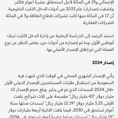
الإجمالي و19 في المائة لأجل استحقاق عشرة أعوام فأكثر.
وكشفت إصدارات عام 2023 من أدوات الدخل الثابت الخليجية
أن 17 في المائة منها كانت لشركات قطاع الطاقة و5 في المائة
للشركات العقارية.
استند الرصد إلى الدراسة البحثية عن إدارة الدخل الثابت لبنك
أبوظبي الأول، وما تم إصداره من أدوات دين، بغض النظر عن نوع
العملة التي تم إغلاق الإصدار الأصلي بها.
إصدار 2024
يأتي الإصدار الشهري المحلي في الوقت الذي انتهت فيه
السعودية من استقبال طلبات المستثمرين للإصدار الدولي الأول
خلال 2024 للسندات الذي تم في يناير. وبلغ حجم الإصدار 12
مليار دولار "45 مليار ريال" مقسمة على ثلاث شرائح، بلغت
الأولى 3.25 مليار دولار "12.19 مليار ريال" لسندات مدتها ستة
أعوام تستحق في 2030، فيما بلغت الثانية أربعة مليارات دولار
"15 مليار ريال" لسندات مدتها عشرة أعوام تستحق في 2034،