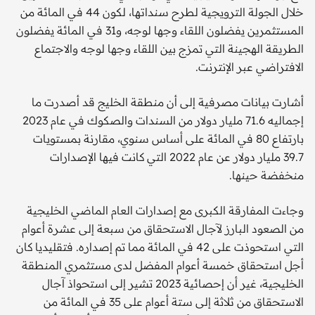
خلال الجولة الترويجية لطرح سنداتها، لكون 44 في المائة من
المستثمرين يفضلون اللقاء وجها لوجه، و31 في المائة يفضلون
الطريقة الهجينة التي تمزج بين اللقاء وجها لوجه والاجتماع
الافتراضي عبر الإنترنت.
أشارت بيانات مصرفية إلى أن منطقة الخليج قد أصدرت ما
إجماليه 71.6 مليار دولار من السندات والصكوك في عام 2023
بارتفاع 80 في المائة على أساس سنوي، مقارنة بمستويات
39.7 مليار دولار عن عام 2022 التي كانت فيها الإصدارات
منخفضة حينها.
وجاءت المفارقة الكبرى مع إصدارات العام الماضي الخليجية
من الصعود البارز لآجال الاستحقاق من سبعة إلى عشرة أعوام
التي استحوذت على 42 في المائة مما تم إصداره. فتقليديا كان
أجل استحقاق خمسة أعوام المفضل لدى مستثمري المنطقة
الخليجية، غير أن إحصائية 2023 تشير إلى استحواذ آجال
الاستحقاق من ثلاثة إلى ستة أعوام على 35 في المائة من