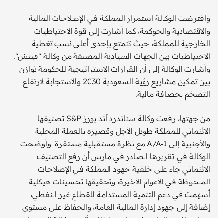
وافترضت الوكالة استمرار المملكة في الإصلاحات المالية
والاقتصادية والحوكمة، كما أشارت إلى قوة الاحتياطيات
الخارجية للمملكة، حيث تتمتع بإحدى أعلى نسب تغطية
الاحتياطيات بين الجهات السيادية المصنفة من وكالة "فيتش".
وأشارت الوكالة إلى أن القرارات الاستراتيجية للحكومة توازن
بين تمكين مشاريع رؤية السعودية 2030 والاستجابة لارتفاع
التضخم بحصافة مالية.
من جهتها، رفعت وكالة ستاندرد آند بورز S&P تصنيفها
الائتماني للمملكة طويل الأجل وقصيره بالعملة المحلية
والأجنبية إلى A/A-1 مع نظرة مستقبلية مستقرة. وأوضحت
الوكالة في تقريرها الصادر في مارس أن رفع التصنيف
الائتماني جاء على خلفية جهود المملكة في الإصلاحات
الملحوظة في الأعوام الأخيرة، وتحقيقها تحسينات هيكلية
أسهمت في دعم التنمية المستدامة للقطاع غير النفطي،
إضافة إلى جهود إدارة المالية العامة، والحفاظ على مستوى