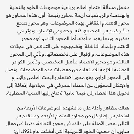
تشمل مسألة اهتمام العالم برباعية موضوعات العلوم والتقنية
والهندسة والرياضيات أربعة محاور رئيسة: أول هذه المحاور هو
محور الاهتمام الثقافي بهذه الموضوعات، وهو محور يتمتع
بتأثير كبير في المجتمع، لأنه يوجه وعي الإنسان، ويؤثر في
تفكيره، وربما يقود سلوكه. أما المحور الثاني، فهو محور
الاهتمام بإعداد الناشئة، وتشجيعهم على التنافس في مجالات
هذه الموضوعات، والإقبال على تخصصاتها. ونأتي إلى المحور
الثالث، وهو محور الاهتمام بتأهيل المختصين، وتأمين الكوادر
الوطنية اللازمة للاستفادة من معطيات هذه الموضوعات. ونصل
إلى المحور الرابع، وهو محور الاهتمام بالبحث العلمي والإبداع
والابتكار المسؤول عن العطاء المعرفي في مجالاتها، إضافة إلى
تحويل هذا العطاء إلى قيمة مادية تحتاج إليها التنمية المطلوبة.
هناك مظاهر وأدلة على ما تشهده الموضوعات الأربعة من
اهتمام في إطار كل من محاور الاهتمام الأربعة. وسنقدم في
التالي بعض الأمثلة على ذلك. في محور الثقافة، ذكرنا في مقال
سابق، أن جمعية العلوم الأمريكية التي أنشئت عام 1921، أي: