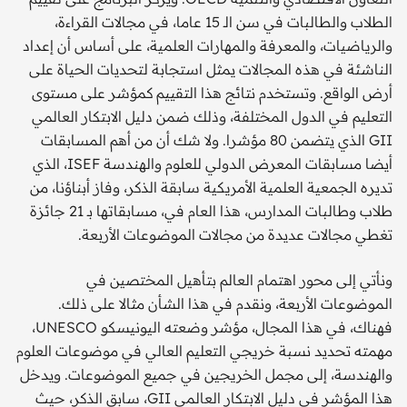
الطلاب والطالبات في سن الـ 15 عاما، في مجالات القراءة،
والرياضيات، والمعرفة والمهارات العلمية، على أساس أن إعداد
الناشئة في هذه المجالات يمثل استجابة لتحديات الحياة على
أرض الواقع. وتستخدم نتائج هذا التقييم كمؤشر على مستوى
التعليم في الدول المختلفة، وذلك ضمن دليل الابتكار العالمي
GII الذي يتضمن 80 مؤشرا. ولا شك أن من أهم المسابقات
أيضا مسابقات المعرض الدولي للعلوم والهندسة ISEF، الذي
تديره الجمعية العلمية الأمريكية سابقة الذكر، وفاز أبناؤنا، من
طلاب وطالبات المدارس، هذا العام في، مسابقاتها بـ 21 جائزة
تغطي مجالات عديدة من مجالات الموضوعات الأربعة.
ونأتي إلى محور اهتمام العالم بتأهيل المختصين في
الموضوعات الأربعة، ونقدم في هذا الشأن مثالا على ذلك.
فهناك، في هذا المجال، مؤشر وضعته اليونيسكو UNESCO،
مهمته تحديد نسبة خريجي التعليم العالي في موضوعات العلوم
والهندسة، إلى مجمل الخريجين في جميع الموضوعات. ويدخل
هذا المؤشر في دليل الابتكار العالمي GII، سابق الذكر، حيث