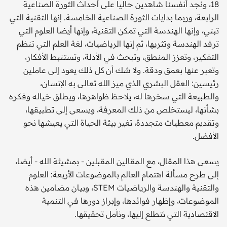
18، ونجد أنفسنا شاهدين حاليا على أحداث الثورة الصناعية
الرابعة، وربما بدايات الثورة الصناعية الخامسة. إنها التقنية التي
تبني، وإنها الهندسة التي تمكن التقنية، وإنها أيضا العلوم التي
ترفد الهندسة وتثريها، ثم إنها الرياضيات، لغة العلم التي تنظم
التفكير، وتعزز المنطق، وتبحث في الأدلة، وتستنبط الأفكار،
وتعبر عنها بعمق ودقة. ولا شك أن كل ذلك يعود إلى عاملين
رئيسين: العقل البشري الذي ميز الله تعالى به الإنسان،
والطبيعة التي سخرها له، يلاحظ ظواهرها، ويطلق خياله وفكره
بشأنها، ليستخلص من ذلك المعرفة، ويسعى إلى تطبيقها،
وتقديم معطيات متجددة، تغير بيئة الحياة التي يعيشها نحو
الأفضل.
يسعى هذا المقال، مع المقالين المقبلين - بمشيئة الله - أيضا،
إلى طرح مسألة اهتمام العالم بالموضوعات الأربعة: العلوم
والتقنية والهندسة والرياضيات STEM، وبيان مضامين هذه
الموضوعات، وإظهار فوائدها، وإبراز دورها في التنمية
الاقتصادية التي نتطلع إليها، ونأمل تحقيقها.