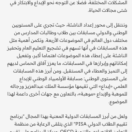
المشكلات المختلفة، فضلا عن التوجه نحو الإبداع والابتكار في
شتى مجالات الحياة.
وننتقل إلى محور إعداد الناشئة، حيث تجري على المستويين
الوطني والدولي مسابقات بين طلاب وطالبات المدارس من
مختلف دول العالم في الموضوعات الأربعة. وتكمن أهمية مثل
هذه المسابقات في أنها تسهم في تشجيع التعليم العام وتحفيز
الناشئة على إعطاء هذه الموضوعات اهتماما أكبر، وتفعيل
إمكاناتهم وإبرازها في المسابقات، ما يعزز آفاق الحماس لديهم
إلى التميز والعطاء في المستقبل. ومن أبرز هذه المسابقات
على المستوى الوطني: مسابقة الأولمبياد الوطني للإبداع
العلمي «إبداع» التي تقيمها مؤسسة الملك عبدالعزيز ورجاله
للموهبة والإبداع «موهبة»، بالتعاون مع جهات أخرى داعمة لهذا
الموضوع.
ولعل من أبرز المسابقات الدولية المعنية بهذا المجال "برنامج
تقييم الطلاب الدولي PISA" الذي يتلقى الرعاية من منظمة
التعاون الاقتصادي والتنمية OECD. ويركز البرنامج على تقييم