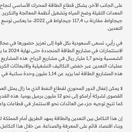
على الجانب الآخر، يشكل قطاع الطاقة المحرك الأساسي لنجاح ال
جيجاواط، مقارنة ب 117,4 جي
التعدين.
في رأيي، تسعى السعودية بكل قوة إلى تعزيز حضورها في مجال 
الشمسية ونحو 1,7 مليار ريال في مشاريع الرياح. هذ
عمليات التعدين عبر خفض التكاليف التشغيلية والانبعاثات الكربون
هذه المشاريع الطاقة لما يزيد عن 1,14 مليون وحدة سكنية في أنحاء المملكة، ما يعكس حجم تأثيرها الاقتصادي والاجتماعي.
لا يمكن إغفال الدور المحوري لقطاع النفط الذي ما زال يمثل الع
القصوى لشركة أرامكو إلى نحو 12 مليون ب
كما تتيح توجيه جزء من العائدات نحو الاستثمار في قطاعات واعد
وبناء اقتصاد قائم على المعرفة والصناعة. من خلال هذا التكامل،