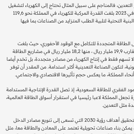
تعدين، فالمناجم على سبيل المثال تحتاج إلى الكهرباء لتشغيل
المعدات الثقيلة وضخ المياه وتشغيل أنظمة المعالجة والتكرير. في 2023 بلغت القدرة المركبة للكهرباء في المملكة نحو 119,6
جاواط في 2022، ما يعكس توسع البنية التحتية لتلبية الطلب المتزايد من الصناعات بما فيها
الطاقة المتجددة للتكامل مع الوقود الأحفوري، حيث بلغت
الاستثمارات في مشاريع الطاقة المتجددة حتى نهاية 2024 ما يقارب 19,9 مليار ريال ، منها 18,2 مليار ريال في مشاريع الطاقة
ه المشاريع لا تسهم فقط في إنتاج الكهرباء من مصادر متجددة، بل تخدم أيضا
ية، لتكون الصناعة التعدينية أكثر استدامة. من المقدر أن توفر
مود الفقري للطاقة السعودية، إذ تصل القدرة الإنتاجية المستدامة
رميل يوميا. هذه القدرة تجعل المملكة لاعبا رئيسيا في استقرار أسواق الطاقة العالمية،
ة مثل التعدين.
إن هذا التكامل بين التعدين والطاقة يمهد الطريق أمام المملكة لتحقيق أهداف رؤية 2030 التي تسعى إلى تنويع مصادر الدخل
 يمكن بناء صناعات تحويلية تعتمد على المعادن والطاقة معا، مثل