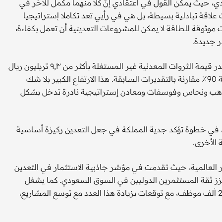
ي، حيث يمكن القول في اعتقادي إنّ كلا منهما مكمل للآخر في
 علاقة تبادلية بسيطة، بل هي في رأيي تعد تكاملا إستراتيجيا
ات موثوقة للطاقة لا يمكن للمشروعات التعدينية أن تعمل بكفاءة،
ر جديدة.
قطاع التعدين في المملكة يتمتع بفرص استثنائية وواعدة، إذ تقدر قيمة الثروات المعدنية غير المستغلة بأكثر من ٩,٣ تريليون ريال
سعودي (أي نحو ٢,٥ تريليون دولار)، وهو ما يشير إلى قفزة بنسبة 90٪؜ مقارنة بالتقديرات السابقة. هذا الارتفاع الكبير بلا شك
ن ذهب ونحاس وفوسفات ومعادن إستراتيجية نادرة تدخل بشكل
والمناجم، في خطوة تؤكد جدية المملكة في جعل التعدين ركيزة أساسية
 الأخرى.
 العالمية، حيث تقدمت في مؤشر جاذبية الاستثمار في التعدين
104 عام 2013 إلى المرتبة 23 عالميا في 2024، ما يعزز ثقة المستثمرين الدوليين في السوق السعودي. كما يشغل
قطاع التعدين ما نسبته 1.6٪؜ من قوة العمل، بعدد يقدر بنحو 250 ألف موظف، مع توقعات بزيادة هذا العدد مع توسع المشاريع،