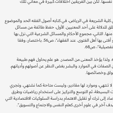
فسها. لكن بين الفريقين اختلافات كبيرة في معاني تلك
 كلية الشريعة في الرياض، في كتابه أصول الفقه الحد والموضوع
اء، أطلق للدلالة على أحد المعنيين. الأول، حفظ طائفة من مسائل
منها. الثاني، مجموع الأحكام والمسائل الشرعية التي نزل بها
الوحي، التي استنبطها المجتهدون أو اهتدى إليها أهل التخريج، أو أفتى بها أهل الفتوى. عند الفقهاء"، ص56. باختصار، وفقا
فصيلية"، ص68.
ماذا عن علم الاقتصاد؟ أولا هو ترجمة شائعة للكلمة economics. ولذا يؤخذ المعنى من المصدر. هو علم يحاول فهم طبيعة
 الصفات في الموارد والبشر بغض النظر عن أصولهم وأديانهم.
سواق وخصائصها.
ا تنتهي، وموارد لها مقادير، وليست متاحة كما نشتهي. وتجري
ات البسيطة، ثم التوسع والتركيز على استخدام رياضيات وطرق
اد إلى ترك أو تقليل الاهتمام بدراسة السلوكيات الاقتصادية التي
هدف آخر في علوم أخرى كعلم النفس والاجتماع والتسويق".