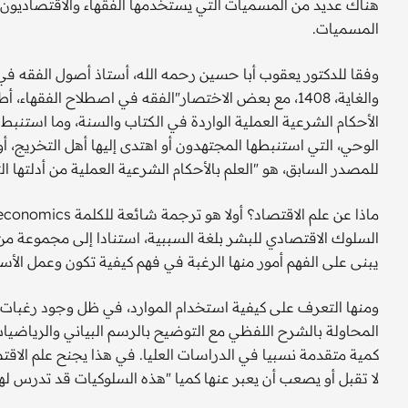
هناك عديد من المسميات التي يستخدمها الفقهاء والاقتصاديون ن
المسميات.
وفقا للدكتور يعقوب أبا حسين رحمه الله، أستاذ أصول الفقه في
والغاية، 1408، مع بعض الاختصار"الفقه في اصطلاح الفقه
الأحكام الشرعية العملية الواردة في الكتاب والسنة، وما استنبط 
للمصدر السابق، هو "العلم بالأحكام الشرعية العملية من أدلتها الت
السلوك الاقتصادي للبشر بلغة السببية، استنادا إلى مجموعة من
يبنى على الفهم أمور منها الرغبة في فهم كيفية تكون وعمل الأ
ومنها التعرف على كيفية استخدام الموارد، في ظل وجود رغبات ل
المحاولة بالشرح اللفظي مع التوضيح بالرسم البياني والرياضي
كمية متقدمة نسبيا في الدراسات العليا. في هذا يجنح علم الاقتص
لا تقبل أو يصعب أن يعبر عنها كميا "هذه السلوكيات قد تدرس ل