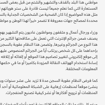
مواطني هذا البلد بالقذف والتشهير والشتم من قبل بعض المست
المستعارة التي كما نعلم جميعاً ليست قادرة على ستر هوياتهم ال
مثل هذه المواضيع إذا كان الضحية من الشخصيات الجدلية بالنس
محددة لمصالح جهات معروفة لا تضمر خيراً لهذا الوطن و مواطن
وزراء ورجال أعمال و مثقفون ومواطنون عاديون يتم التشهير بهم 
يصنف ضمن جرائم الإنترنت التي تعمل على مكافحتها الكثير من د
بإحداهما على كل شخص يرتكب أياً من الجرائم المنصوص عليها ف
إلى موقع إلكتروني لتغيير تصاميم هذا الموقع أو إلغائه أو إتلاف
إساءة استخدام الهواتف النقالة المزودة بكاميرا أو ما في حكمه
المعلومات المختلفة.
كما فرض النظام عقوبة السجن مدة لا تزيد على عشر سنوات وبغ
ينشئ موقعاً لمنظمات إرهابية على الشبكة المعلوماتية أو أحد أ
المنظمات أو ترويج أفكارها أو نشر كيفية تصنيع المتفجرات.
ورغم كل ذلك ما زالت المواقع الإلكترونية تعج بأنواع الصفحات ا