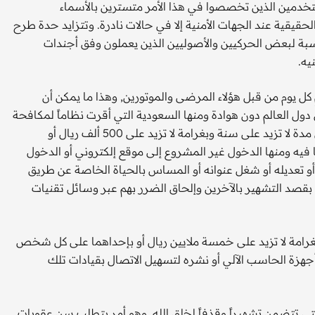
خدمين الذين تخصصوا في هذا الأمر متسترين بالأسماء
حقيقية عند الجهات الأمنية إلا في حالات نادرة. وتتزايد حدة طرح
بة لبعض الحركيين والأصوليين الذين يعملون وفق أجندات
يه.
كل يوم من قبل هؤلاء المرضى والموتورين, وهذا ما يمكن أن
ول العالم دون هوادة ومنها السعودية التي أقرت نظاماً لمكافحة
هذا النوع من الجرائم وغيرها, وتضمن هذا النظام عقوبة بالسجن مدة لا تزيد على سنة وبغرامة لا تزيد على 500 ألف ريال أو
يه ومنها الدخول غير المشروع إلى موقع إلكتروني أو الدخول
ه أو تعديله أو شغل عنوانه أو المساس بالحياة الخاصة عن طريق
ا بقصد التشهير بالآخرين وإلحاق الضرر بهم عبر وسائل تقنيات
رامة لا تزيد على خمسة ملايين ريال أو بإحداهما على كل شخص
جهزة الحاسب الآلي أو نشره لتسهيل الاتصال بقيادات تلك
لتي تتضمن تشهيراً وقذفاً لخلق الله, وهو أمر يتطلب سن عقوبات