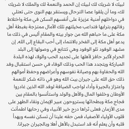
لبيك لا شريك لك لبيك إن الحمد والنعمة لك والملك لا شريك
لك، وما أن يلقوا عصا الترحال ويستقر بهم النوى حتى تعتلي
في دواخلهم أمنية عزيزة على أنفسهم السكن في مكة واختلاط
رفاتهم بترابها فتداعب مخيلتهم تلك الآمال ممتزجة بغبطة أهل
مكة على ما حباهم الله من جوار بيته والمقام أليس في ذلك ما
يدعو أهل مكة إلى الفخر بالانتماء إلى أحب البقاع إلى الله, إن
مشهد الوفود تلو الوفود وهي تتتابع في وصولها إلى البلد
الحرام لأكبر حافز لأهلها على تجديد الحب والولاء لهذه البلدة
المباركة ويتجدد هذا الحب وذلك الوفاء في حسن استقبال وفد
الله والحفاوة بهم وصيانة نفوسهم وأعراضهم وحفظ أموالهم
ذلك حق الله على جيران بيت الله وهو في ذاته شكر للنعمة
واعتزاز بالجيرة وأداء لواجب الضيافة لوفد الله الذين غادروا
الأوطان وخلفوا المال والأهل والولد واستأنسوا بالمقام بين
فجاج مكة وبطحائها يستروحون عبير الإيمان ونقاء الطهر على
مدى الأزمان فعلى ثراها درج خير الأنبياء وفي رحابها اطمأنت
قلوب الأولياء الأصفياء فمن حقه علينا أن تسكن نفسه ويهدأ
قلبه وأن يعلم أنه قد استبدل بالأهل أهلا وبالجيران جيرانا.