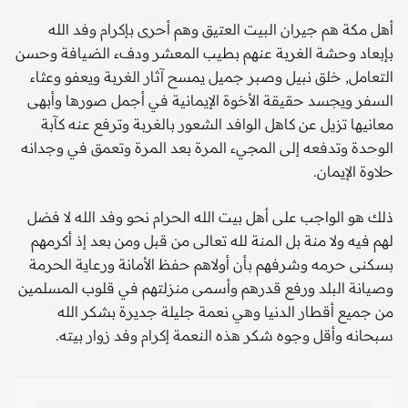
أهل مكة هم جيران البيت العتيق وهم أحرى بإكرام وفد الله
بإبعاد وحشة الغربة عنهم بطيب المعشر ودفء الضيافة وحسن
التعامل, خلق نبيل وصبر جميل يمسح آثار الغربة ويعفو وعثاء
السفر ويجسد حقيقة الأخوة الإيمانية في أجمل صورها وأبهى
معانيها تزيل عن كاهل الوافد الشعور بالغربة وترفع عنه كآبة
الوحدة وتدفعه إلى المجيء المرة بعد المرة وتعمق في وجدانه
حلاوة الإيمان.
ذلك هو الواجب على أهل بيت الله الحرام نحو وفد الله لا فضل
لهم فيه ولا منة بل المنة لله تعالى من قبل ومن بعد إذ أكرمهم
بسكنى حرمه وشرفهم بأن أولاهم حفظ الأمانة ورعاية الحرمة
وصيانة البلد ورفع قدرهم وأسمى منزلتهم في قلوب المسلمين
من جميع أقطار الدنيا وهي نعمة جليلة جديرة بشكر الله
سبحانه وأقل وجوه شكر هذه النعمة إكرام وفد زوار بيته.