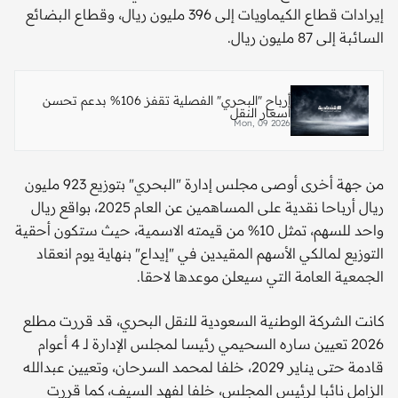
إيرادات قطاع الكيماويات إلى 396 مليون ريال، وقطاع البضائع
السائبة إلى 87 مليون ريال.
أرباح "البحري" الفصلية تقفز 106% بدعم تحسن
أسعار النقل
Mon, 09 2026
من جهة أخرى أوصى مجلس إدارة "البحري" بتوزيع 923 مليون
ريال أرباحا نقدية على المساهمين عن العام 2025، بواقع ريال
واحد للسهم، تمثل 10% من قيمته الاسمية، حيث ستكون أحقية
التوزيع لمالكي الأسهم المقيدين في "إيداع" بنهاية يوم انعقاد
الجمعية العامة التي سيعلن موعدها لاحقا.
كانت الشركة الوطنية السعودية للنقل البحري، قد قررت مطلع
2026 تعيين ساره السحيمي رئيسا لمجلس الإدارة لـ 4 أعوام
قادمة حتى يناير 2029، خلفا لمحمد السرحان، وتعيين عبدالله
الزامل نائبا لرئيس المجلس، خلفا لفهد السيف، كما قررت