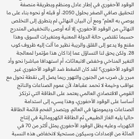
الوقود الأحفوري في إطار عادل ومنظم وبطريقة منصفة
لتحقيق صافي الصفر بحلول 2050، أو قبله أو نحوه بناء على ما
يوصي به العلم" ومع أن البيان النهائي لم يتطرق إلى التخلص
النهائي من الوقود الأحفوري، إلا أنه أوصى بالتخفيض المتدرج
حسبما تقتضي حالة الدولة المعنية ومتغيرات السوق، وهذا
مقنع ولا يدعو إلى القلق والريبة نظير ما آلت إليه ظروف كوب
28. ولكن يحق لنا التساؤل عما إذا كان هذا مؤتمرا لمعالجة
التغير المناخي وخفض الانبعاثات، أم استهدافا مباشرا نحو وأد
الوقود الأحفوري؟ لقد كان الضغط ضد الوقود الأحفوري غير
مبرر بل ضرب من الجنون والتهور ربما يصل إلى نقطة تحول مع
عواقب وخيمة لا تحمد عقباها، لأن عموم الصناعات والناتج
القومي الاقتصادي العالمي يعتمد على الطاقة التي ترتكز
أساسا على الوقود الأحفوري، وهذا يسيء إلى استدامة
الصناعات وديمومتها في العالم. ويتصدر الفحم قائمة الطاقة
حاليا يليه الغاز الطبيعي ثم الطاقة الكهرومائية في إنتاج
الكهرباء، وعليه يظل الوقود الأحفوري يمثل أكثر من 70 في
المائة من الإمدادات وسيكون مستحيلا لانخفاض هذه النسبة