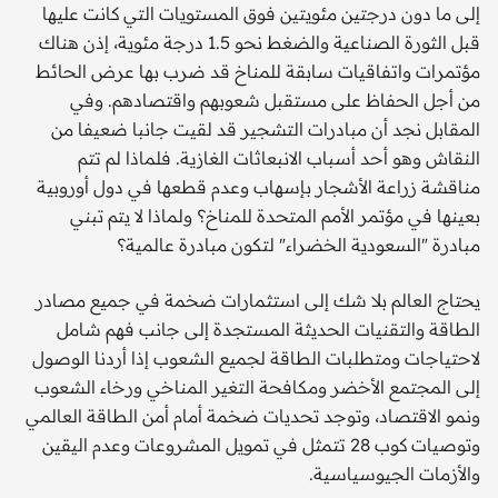
إلى ما دون درجتين مئويتين فوق المستويات التي كانت عليها
قبل الثورة الصناعية والضغط نحو 1.5 درجة مئوية، إذن هناك
مؤتمرات واتفاقيات سابقة للمناخ قد ضرب بها عرض الحائط
من أجل الحفاظ على مستقبل شعوبهم واقتصادهم. وفي
المقابل نجد أن مبادرات التشجير قد لقيت جانبا ضعيفا من
النقاش وهو أحد أسباب الانبعاثات الغازية. فلماذا لم تتم
مناقشة زراعة الأشجار بإسهاب وعدم قطعها في دول أوروبية
بعينها في مؤتمر الأمم المتحدة للمناخ؟ ولماذا لا يتم تبني
مبادرة "السعودية الخضراء" لتكون مبادرة عالمية؟
يحتاج العالم بلا شك إلى استثمارات ضخمة في جميع مصادر
الطاقة والتقنيات الحديثة المستجدة إلى جانب فهم شامل
لاحتياجات ومتطلبات الطاقة لجميع الشعوب إذا أردنا الوصول
إلى المجتمع الأخضر ومكافحة التغير المناخي ورخاء الشعوب
ونمو الاقتصاد، وتوجد تحديات ضخمة أمام أمن الطاقة العالمي
وتوصيات كوب 28 تتمثل في تمويل المشروعات وعدم اليقين
والأزمات الجيوسياسية.