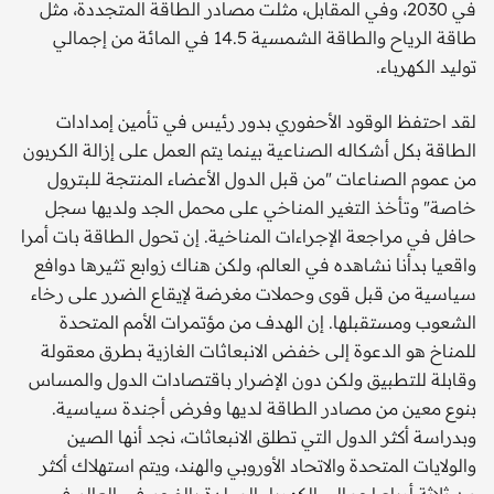
في 2030، وفي المقابل، مثلت مصادر الطاقة المتجددة، مثل
طاقة الرياح والطاقة الشمسية 14.5 في المائة من إجمالي
توليد الكهرباء.
لقد احتفظ الوقود الأحفوري بدور رئيس في تأمين إمدادات
الطاقة بكل أشكاله الصناعية بينما يتم العمل على إزالة الكربون
من عموم الصناعات "من قبل الدول الأعضاء المنتجة للبترول
خاصة" وتأخذ التغير المناخي على محمل الجد ولديها سجل
حافل في مراجعة الإجراءات المناخية. إن تحول الطاقة بات أمرا
واقعيا بدأنا نشاهده في العالم، ولكن هناك زوابع تثيرها دوافع
سياسية من قبل قوى وحملات مغرضة لإيقاع الضرر على رخاء
الشعوب ومستقبلها. إن الهدف من مؤتمرات الأمم المتحدة
للمناخ هو الدعوة إلى خفض الانبعاثات الغازية بطرق معقولة
وقابلة للتطبيق ولكن دون الإضرار باقتصادات الدول والمساس
بنوع معين من مصادر الطاقة لديها وفرض أجندة سياسية.
وبدراسة أكثر الدول التي تطلق الانبعاثات، نجد أنها الصين
والولايات المتحدة والاتحاد الأوروبي والهند، ويتم استهلاك أكثر
من ثلاثة أرباع إجمالي الكهرباء المولدة بالفحم في العالم في