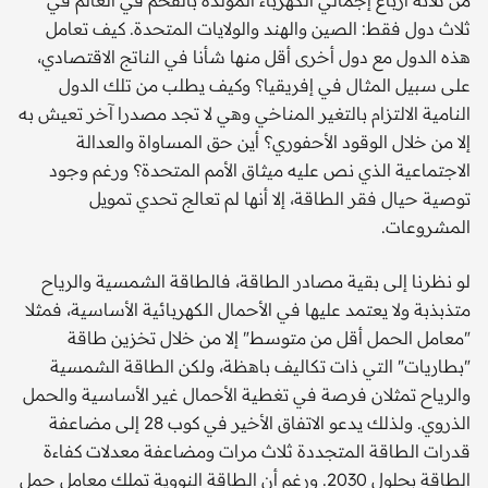
ثلاث دول فقط: الصين والهند والولايات المتحدة. كيف تعامل
هذه الدول مع دول أخرى أقل منها شأنا في الناتج الاقتصادي،
على سبيل المثال في إفريقيا؟ وكيف يطلب من تلك الدول
النامية الالتزام بالتغير المناخي وهي لا تجد مصدرا آخر تعيش به
إلا من خلال الوقود الأحفوري؟ أين حق المساواة والعدالة
الاجتماعية الذي نص عليه ميثاق الأمم المتحدة؟ ورغم وجود
توصية حيال فقر الطاقة، إلا أنها لم تعالج تحدي تمويل
المشروعات.
لو نظرنا إلى بقية مصادر الطاقة، فالطاقة الشمسية والرياح
متذبذبة ولا يعتمد عليها في الأحمال الكهربائية الأساسية، فمثلا
"معامل الحمل أقل من متوسط" إلا من خلال تخزين طاقة
"بطاريات" التي ذات تكاليف باهظة، ولكن الطاقة الشمسية
والرياح تمثلان فرصة في تغطية الأحمال غير الأساسية والحمل
الذروي. ولذلك يدعو الاتفاق الأخير في كوب 28 إلى مضاعفة
قدرات الطاقة المتجددة ثلاث مرات ومضاعفة معدلات كفاءة
الطاقة بحلول 2030. ورغم أن الطاقة النووية تملك معامل حمل