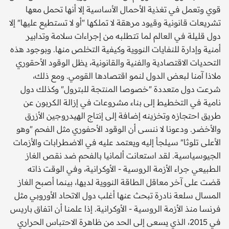
قوي وتعمل في تغذية الأحمال الأساسية إلا أنها تحمل معها
تشريعات قانونية وقيود مرهقة لا تملكها "أو لا تستطيع عليها" إلا
دول قليلة في العالم لما تتطلبه من إجراءات سلامة وتدابير
أمنية وإدارة للنفايات النووية وكيفية التخلص منها. وبوجود هذه
التحديات الاقتصادية والفنية والقانونية، يظل الوقود الأحقوري
ملاذا آمنا لبعض الدول لنمو اقتصادها القومي. ومع ذلك،
شرعت دول متعددة "خصوصا المنتجة للبترول" وكذلك دول
نامية في التخطيط إلى بناء مشروعات في إزالة الكربون عن
طريق احتجازه وتخزينه إضافة إلى إنتاج الهيدروجين الأزرق
والأخضر. ودعونا لا ننسى أن الوقود الأحفوري مثل الفحم "وهو
الأعلى تلوثا" سيـلجأ إليه ويعتمد عليه في الاضطرابات والأزمات
الجيوسياسية. لقد استعانت ألمانيا بالفحم ضد نقص الغاز
الطبيعي جراء الأزمة الروسية - الأوكرانية، وفي الوقت ذاته
قضت على آخر معاقل الطاقة النووية لديها، بينما أصبح الغاز
المسال سلعة نادرة تبحث عنها أغلب دول الاتحاد الأوروبي مثل
فرنسا منذ الأزمة الروسية - الأوكرانية. إذا علمنا أن اتفاق باريس
في 2015، الذي يسعى إلى الحد من ظاهرة الاحتباس الحراري