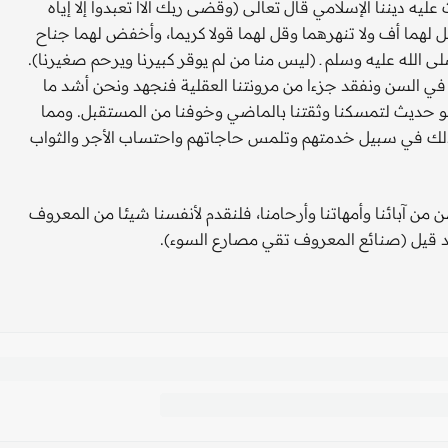
ليه ديننا الإسلامي قال تعالى (وقضى ربك ألاا تعبدوا إلا إياه
تقل لهما أف ولا تنهرهما وقل لهما قولا كريما، وأخفض لهما جناح
 الله عليه وسلم ـ (ليس منا من لم يوقر كبيرنا ويرحم صغيرنا).
نا في السن ونفقد جزءا من مرونتنا العقلية فنجهد ونحن أشد ما
و حديث لتمسكنا وثقتنا بالماضي وخوفنا من المستقبل. ومما
 وذلك في سبيل خدمتهم وتلمس حاجاتهم واحتساب الأجر والثواب
ن من آبائنا وأمهاتنا وأرحامنا، فلنقدم لأنفسنا شيئا من المعروف
 قيل (صنائع المعروف تقي مصارع السوء).