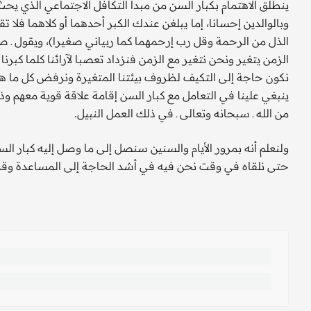
ينطلق الاهتمام بكبار السن من مبدأ التكافل الاجتماعي الذي يحث ع
وبالوالدين إحسانا، إما يبلغن عندك الكبر أحدهما أو كلاهما فلا 
الذل من الرحمة وقل رب إرحمهما كما ربياني صغيرا)، ويقول ـ صلى
الزمن يتغير ونحن نتغير مع الزمن فنزداد تعصبا لآرائنا كلما كبر
نكون حاجة إلى التكيف لظروف بيئتنا المتغيرة ونرفض كل ما ه
ينبغي علينا في التعامل مع كبار السن إقامة علاقة قوية معهم
من الله ـ سبحانه وتعالى ـ في ذلك العمل النبيل.
ولنعلم أنه بمرور الأيام والسنين سنصل إلى ما وصل إليه كبار الس
حتى نلقاه في وقت نحن فيه في أشد الحاجة إلى المساعدة وقد