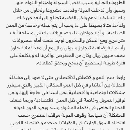
الظروف الحالية بسبب نقص السيولة وامتناع البنوك عنها
وسبق وأن تدخلت الدولة وقدمت مشروعا وتحاول من خلال
بنك التسليف الدعم ولكن القضية تحتاج إلى أبعد من ذلك.
ولنأخذ مثالا بسيطا على ما يجب أن يتم عمله وخاصة من المدن
الصناعية. لو أراد مواطن بناء مصنع بلاستيك في مساحة ألف
متر مربع ومع السكن والمخزون لوجد نفسه أمام مصروفات
رأسمالية إضافية تتجاوز مليوني ريال مع أن معداته لا تتجاوز
نصف مليون ريال وكان من المفترض توافرها له وبتكلفة على
فترة طويلة ليستطيع أن ينجح ويحقق تطلعاته.
رابعا: دعم النمو والانتعاش الاقتصادي حتى لا نعود إلى مشكلة
البطالة بين أبنائنا وفي ظل النمو السكاني الكبير والذي سيفرز
مشكلات اجتماعية واقتصادية نحن لسنا في حاجة إليها. ولعل
توفير التمويل وخاصة في ظل المدن الاقتصادية وربما ضعف
القطاع الخاص في تكملة المشوار يسند ويعيد الدور للدولة.
المشكلة أن سياسة وقوف الدولة موقف المتفرج حسب
اقتصاد السوق انهارت في الولايات المتحدة والاقتصاد الغربي
والنامي دون استثناء وأن هذه النظرية ثبت عدم صلاحيتها