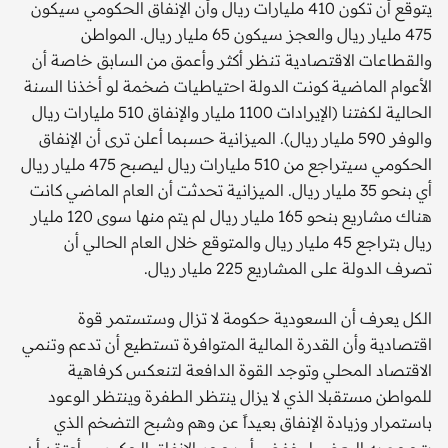
يتوقع أن تكون 410 مليارات ريال وأن الإنفاق الحكومي سيكون
475 مليار ريال والعجز سيكون 65 مليار ريال. المواطن
والقطاعات الاقتصادية تنظر أكثر وأعمق من السابق خاصة أن
الأعوام الماضية كونت الدولة احتياطيات ضخمة لو أخذنا السنة
الحالية لكفتنا (الإيرادات 1100 مليار والإنفاق 510 مليارات ريال
والوفر 590 مليار ريال). الميزانية حسبما أعلن ترى أن الإنفاق
الحكومي سيتراجع من 510 مليارات ريال ليصبح 475 مليار ريال
أي بنحو 35 مليار ريال. الميزانية تحدثت أن العام الماضي كانت
هناك مشاريع بنحو 165 مليار ريال لم يتم منها سوى 120 مليار
ريال بتراجع 45 مليار ريال والمتوقع خلال العام الحالي أن
تصرف الدولة على المشاريع 225 مليار ريال.
الكل يعرف أن السعودية حكومة لا تزال وستستمر قوة
اقتصادية وأن القدرة المالية المتوافرة تستطيع أن تدعم وتنمي
الاقتصاد المحلي وتوجد القوة الدافعة لتنعكس كرفاهية
للمواطن مستقبلا الذي لا يزال ينتظر الطفرة وينتظر الوعود
باستمرار وزيادة الإنفاق بعيداً عن وهم وشبح التضخم الذي
يتحجج به البعض ليخفض أو يحجم الإنفاق الحكومي. أعتقد أن