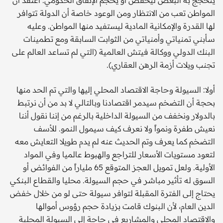
المواطن تعب من الانتظار ومن الوعود خاصة أن الدولة تتوافر
لها القدرة والإمكانية المادية ليستفيد منها المواطن. وعليه
سأبني تمنياتي وأمنياتي من الثوابت السابقة ومع تطمينات
البنك الدولي ووكالة فيتش العالمية (التي لم تساعد العالم على
تجنب ويلات أزمة الرهن العقاري).
أولا: السيولة وحاجة الاقتصاد المحلي إليها والتي تم الحد منها
بحجة أن التضخم سيدمر اقتصادنا وبالتالي لا بد من أن نرتبط
بالدولار ونخفف من السيولة الداخلية بالرغم من إننا نقول أننا
نعيش طفرة ونمواً ولا نعرف كيف سيمول النمو. للأسف
التضخم كما يعرف وتم الحديث عنه لم يدم طويلا التعايش معه
لتعود مستويات الأسعار للتراجع والهبوط عالميا وفي المواد
الأولية. ولعل تمويل العجز المتوقع 65 ملياراً من الفوائض أو
السوق له تأثير مباشر في حجم السيولة. محليا والقطاع البنكي
يحتاج إلى الفترة المقبلة لتوافر سيولة حتى لو من خلال خفض
الدين العام، لأن البنوك قامت بزيادة حجم رؤوس أموالها
والاقتصاد المحلي والمشاريع في حاجة إلى السيولة المحلية