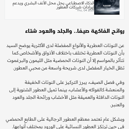
الذكاء الاصطناعي يحل محل الأنف البشري ويدعم
إيرادات شركات العطور
Thu, 04 2025
روائح الفاكهة صيفا.. والجلد والعود شتاء
عن النوتات العطرية والأنواع المفضلة لدى الأكثرية يوضح السيد
بأن النوتات العطرية تختلف باختلاف الأذواق والأشخاص كما
تتأثر بالمواسم إلا أن النوتات الحمضية مثل الليمون والبرغموت
تظل الخيار المفضل لدى شريحة واسعة من محبي العطور.
وفي فصل الصيف، يبرز التركيز على النوتات الخفيفة
والمنعشة كالفواكه والأعشاب، بينما تميل العطور الشتوية إلى
النوتات الدافئة والعميقة مثل الأخشاب ورائحة الجلد والعود
والعنبر.
وبشكل عام تعتمد معظم العطور الرجالية على الطابع الحمضي
في حين ترتكز العطور النسائية على الورود بمختلف أنواعها.