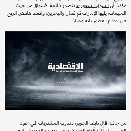
مؤكدًا أن
السوق السعودية
تتصدر قائمة الأسواق من حيث
المبيعات، يليها الإمارات ثم عُمان والبحرين، واصفا هامش الربح
في قطاع العطور بأنه ممتاز.
من جانبه قال نايف الجوير، مندوب المشتريات في "عود
العيدان" إن أكثر أنواع العود شهرة لديهم هو الموروكي الحي