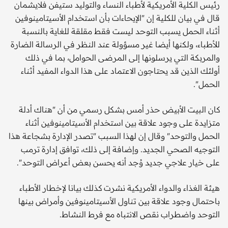
رئيس الكلية الأمريكية لأطباء النساء والتوليد ستيفن فلايشمان
قال في بيان للكلية إن "الإيحاءات بأن استخدام الأسيتامينوفين
أثناء الحمل يسبب التوحد ليست فقط مقلقة للغاية بالنسبة
للأطباء، ولكنها أيضا غير مسؤولة عند النظر في الرسالة الضارة
والمربكة التي يرسلونها إلى المرضى الحوامل، بما في ذلك
أولئك الذين قد يحتاجون الاعتماد على هذا الدواء المفيد أثناء
الحمل".
كان البيت الأبيض حذر أمس بشكل رسمي من أن "هناك أدلة
متزايدة على وجود علاقة بين استخدام الأسيتامينوفين أثناء
الحمل والتوحد" وقال إن لهذا السبب "تصدر الإدارة بشجاعة هذا
التوجيه الصحي الجديد. وإضافة إلى ذلك، توافق إدارة ترمب
على خيار علاجي جديد وُجد أنه يحسن بعض أعراض التوحد".
هيئة الغذاء والدواء الأمريكية نشرت كذلك بيانا لإخطار الأطباء
باحتمال وجود علاقة بين تناول الأسيتامينوفين وأمراض بينها
التوحد واضطراب نقص الانتباه مع فرط النشاط.