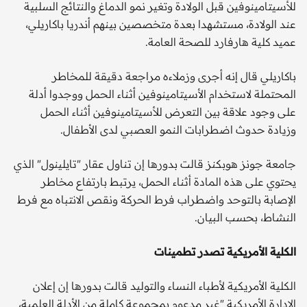
للأسيتامينوفين قبل الولادة وتغير نمو الدماغ والنتائج السلبية
عند الولادة، مستشهدا بعدة متخصصين بينهم أندريا باكاريلي،
عميد كلية هارفارد للصحة العامة.
باكاريلي قال إنه أجرى وزملاءه مراجعة دقيقة للمخاطر
المحتملة لاستخدام الأسيتامينوفين أثناء الحمل ووجدوا أدلة
على وجود علاقة بين التعرض للأسيتامينوفين أثناء الحمل
وزيادة حدوث اضطرابات النمو العصبي لدى الأطفال.
جامعة جونز هوبكنز قالت بدورها إن تناول عقار "تايلينول" الذي
يحتوي على هذه المادة أثناء الحمل، يرتبط بارتفاع مخاطر
الإصابة بالتوحد واضطراب فرط الحركة ونقص الانتباه مع فرط
النشاط، بحسب البيان.
الكلية الأمريكية تصدر تطمينات
الكلية الأمريكية لأطباء النساء والتوليد قالت بدورها إن إعلان
الإدارة الأمريكية "غير مدعوم بمجموعة كاملة من الأدلة العلمية،