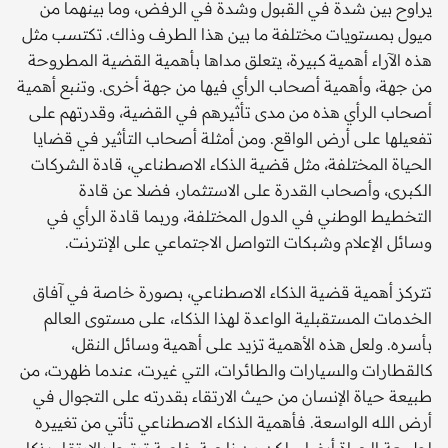
يراوح بين شدة في القبول وشدة في الرفض، وما بينهما من
ميول بمستويات مختلفة ما بين هذا الطرف وذاك. تكتسب مثل
هذه الآراء أهمية كبيرة، يتعلق مداها بأهمية القضية المطروحة
من جهة، وأهمية أصحاب الرأي فيها من جهة أخرى. وتنبع أهمية
أصحاب الرأي هذه من مدى تأثيرهم في القضية، وقدرتهم على
تفعيلها على أرض الواقع. ومن أمثلة أصحاب التأثير في قضايا
الحياة المختلفة، مثل قضية الذكاء الاصطناعي، قادة الشركات
الكبرى، وأصحاب القدرة على الاستثمار، فضلا عن قادة
التخطيط الوطني في الدول المختلفة، وربما قادة الرأي في
وسائل الإعلام وشبكات التواصل الاجتماعي على الإنترنت.
تتركز أهمية قضية الذكاء الاصطناعي، بصورة خاصة في آفاق
الخدمات المستقبلية الواعدة لهذا الذكاء، على مستوى العالم
بأسره. ولعل هذه الأهمية تزيد على أهمية وسائل النقل،
كالقطارات والسيارات والطائرات، التي غيرت، عندما ظهرت، من
طبيعة حياة الإنسان من حيث الارتقاء بقدرته على التجوال في
أرض الله الواسعة. فأهمية الذكاء الاصطناعي تأتي من تغييره
لطبيعة الحياة أيضا، ولكن من ناحية خاصة ترتبط بالارتقاء بذكاء