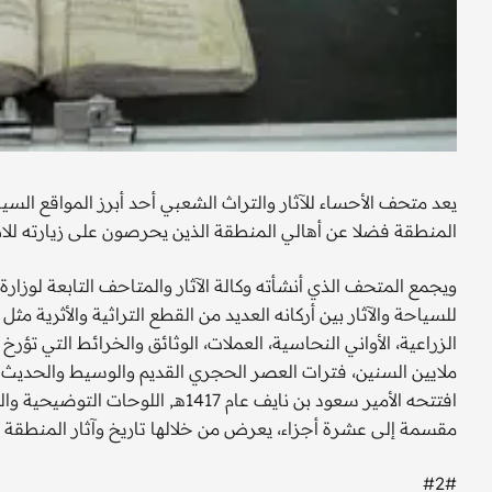
يعد متحف الأحساء للآثار والتراث الشعبي أحد أبرز المواقع ال
المنطقة فضلا عن أهالي المنطقة الذين يحرصون على زيارته للاطل
ويجمع المتحف الذي أنشأته وكالة الآثار والمتاحف التابعة لوزارة ا
للسياحة والآثار بين أركانه العديد من القطع التراثية والأثرية مث
الزراعية، الأواني النحاسية، العملات، الوثائق والخرائط التي تؤر
ملايين السنين، فترات العصر الحجري القديم والوسيط والحديث
افتتحه الأمير سعود بن نايف عام 417
مقسمة إلى عشرة أجزاء، يعرض من خلالها تاريخ وآثار المنطقة منذ 12 مليون سنة, وحركة القارات وعمر 
#2#