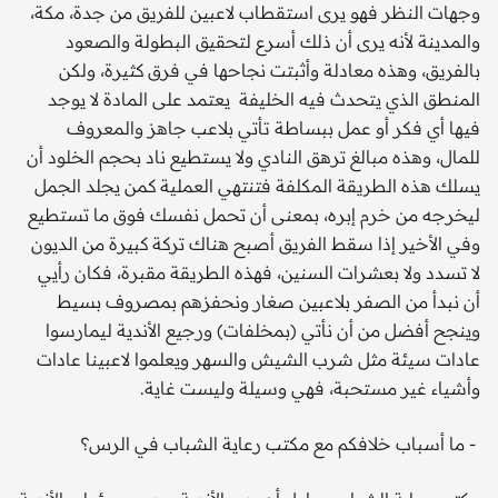
وجهات النظر فهو يرى استقطاب لاعبين للفريق من جدة، مكة،
والمدينة لأنه يرى أن ذلك أسرع لتحقيق البطولة والصعود
بالفريق، وهذه معادلة وأثبتت نجاحها في فرق كثيرة، ولكن
المنطق الذي يتحدث فيه الخليفة يعتمد على المادة لا يوجد
فيها أي فكر أو عمل ببساطة تأتي بلاعب جاهز والمعروف
للمال، وهذه مبالغ ترهق النادي ولا يستطيع ناد بحجم الخلود أن
يسلك هذه الطريقة المكلفة فتنتهي العملية كمن يجلد الجمل
ليخرجه من خرم إبره، بمعنى أن تحمل نفسك فوق ما تستطيع
وفي الأخير إذا سقط الفريق أصبح هناك تركة كبيرة من الديون
لا تسدد ولا بعشرات السنين، فهذه الطريقة مقبرة، فكان رأيي
أن نبدأ من الصفر بلاعبين صغار ونحفزهم بمصروف بسيط
وينجح أفضل من أن نأتي (بمخلفات) ورجيع الأندية ليمارسوا
عادات سيئة مثل شرب الشيش والسهر ويعلموا لاعبينا عادات
وأشياء غير مستحبة، فهي وسيلة وليست غاية.
- ما أسباب خلافكم مع مكتب رعاية الشباب في الرس؟