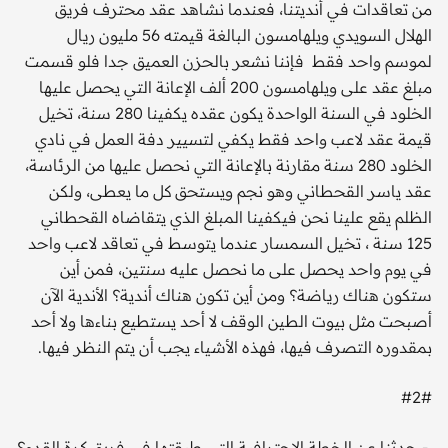
من تعاقدات في أنديتنا، فعندما نشاهد عقد محترف فريق
الهلال السويدي ويلهامسون البالغة قيمته 56 مليون ريال
لموسم واحد فقط فإننا نشعر بالحزن العميق جدا فلو قسمت
مبلغ عقد على ويلهامسون 200 ألف الإعانة التي يحصل عليها
الخلود في السنة الواحدة يكون عقده يكفينا 280 سنة، تخيل
قيمة عقد لاعب واحد فقط يكفي لتسيير دفة العمل في نادي
الخلود 280 سنة مقارنة بالإعانة التي نحصل عليها من الرئاسة،
عقد ياسر القحطاني وهو نجم ويستحق كل ما يعطى، ولكن
الظلم يقع علينا نحن فيكفينا المبلغ الذي يتقاضاه القحطاني
125 سنة ، تخيل السمسار عندما يتوسط في تعاقد لاعب واحد
في يوم واحد يحصل على ما نحصل عليه سنتين، فمن أين
ستكون هناك رياضة؟ ومن أين تكون هناك أندية؟ الأندية الآن
أصبحت مثل بيوت الطين الوقف لا أحد يستطيع بناءها ولا أحد
بمقدوره التصرف فيها، فهذه الأشياء يجب أن يتم النظر فيها.
#2#
- حدثنا عن الخطة الاحترافية التي طبقتها في فريق كرة القدم؟