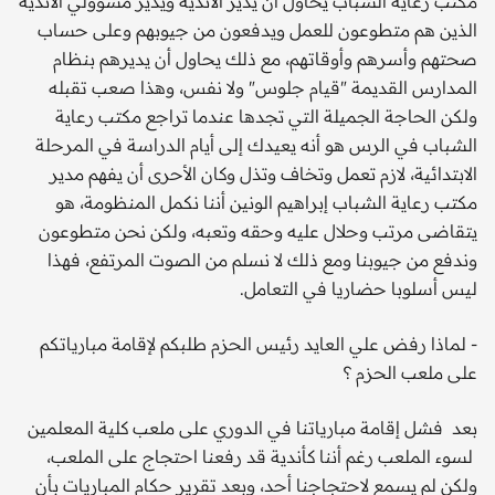
مكتب رعاية الشباب يحاول أن يدير الأندية ويدير مسؤولي الأندية
الذين هم متطوعون للعمل ويدفعون من جيوبهم وعلى حساب
صحتهم وأسرهم وأوقاتهم، مع ذلك يحاول أن يديرهم بنظام
المدارس القديمة "قيام جلوس" ولا نفس، وهذا صعب تقبله
ولكن الحاجة الجميلة التي تجدها عندما تراجع مكتب رعاية
الشباب في الرس هو أنه يعيدك إلى أيام الدراسة في المرحلة
الابتدائية، لازم تعمل وتخاف وتذل وكان الأحرى أن يفهم مدير
مكتب رعاية الشباب إبراهيم الونين أننا نكمل المنظومة، هو
يتقاضى مرتب وحلال عليه وحقه وتعبه، ولكن نحن متطوعون
وندفع من جيوبنا ومع ذلك لا نسلم من الصوت المرتفع، فهذا
ليس أسلوبا حضاريا في التعامل.
- لماذا رفض علي العايد رئيس الحزم طلبكم لإقامة مبارياتكم
على ملعب الحزم ؟
بعد فشل إقامة مبارياتنا في الدوري على ملعب كلية المعلمين
لسوء الملعب رغم أننا كأندية قد رفعنا احتجاج على الملعب،
ولكن لم يسمع لاحتجاجنا أحد، وبعد تقرير حكام المباريات بأن