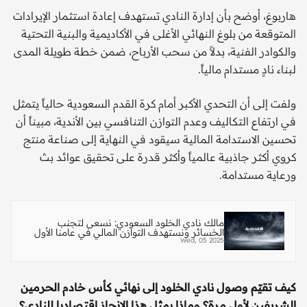
هاربوغ، أوضح بأن إدارة النادي تستهدف إعادة استثمار الإيرادات
المتوقعة من بلوغ النهائي الأغلى في الأكاديمية والبنية التحتية
والكوادر الفنية، بدلاً من سحب الأرباح، ضمن خطة طويلة المدى
لبناء نادٍ مستدام مالياً.
ولفت إلى أن التحدي الأكبر أمام كرة القدم السعودية حالياً يتمثل
في ارتفاع التكاليف وعدم التوازن التنافسي بين الأندية، مبيناً أن
تحسين الاستدامة المالية سيقود في النهاية إلى صناعة منتج
كروي أكثر جاذبية عالمياً وأكثر قدرة على تحقيق عوائد بث
ورعاية مستدامة.
مالك نادي الخلود السعودي: نسعى لتجنب
الخسائر ونستهدف التوازن المالي في عامنا الأول
Wed, 05 2025
كيف تقيّم وصول نادي الخلود إلى نهائي كأس خادم الحرمين
الشريفين لأول مرة؟ وماذا يمثل هذا الإنجاز اقتصاديا للنادي؟