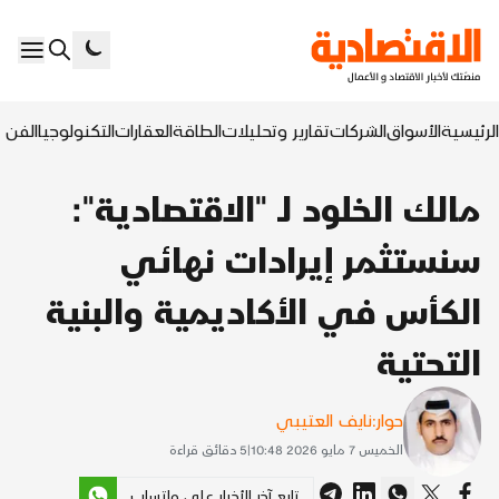
الرئيسية
الأسواق
الشركات
تقارير وتحليلات
الطاقة
العقارات
التكنولوجيا
الفن ا
مالك الخلود لـ "الاقتصادية":
سنستثمر إيرادات نهائي
الكأس في الأكاديمية والبنية
التحتية
حوار:
نايف العتيبي
الخميس 7 مايو 2026 10:48
|
5
دقائق قراءة
تابع آخر الأخبار على واتساب