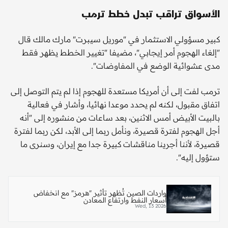
الأسواق تراقب تبدل خطط ترمب
كبير مسؤولي الاستثمار في "موريل سيبرت" مارك مالك قال
"إلغاء الهجوم أمر إيجابي"، مضيفا "تغيير الخطط يظهر فقط
مدى عشوائية الوضع في المفاوضات".
ترمب لفت إلى أن أمريكا مستعدة للهجوم إذا لم يتم التوصل إلى
اتفاق مقبول، لكنه لم يحدد موعدا نهائيا، وأشار في فعالية
بالبيت الأبيض أمس الاثنين، بعد ساعات من منشوره إلى "أنه
أجل الهجوم لفترة قصيرة، ونأمل ربما إلى الأبد، لكن ربما لفترة
قصيرة، لأننا أجرينا مناقشات كبيرة جدا مع إيران، وسنرى ما
ستؤول إليه".
واردات الصين تُظهر تأثير "هرمز" مع انخفاض
أسعار النفط وارتفاع المعادن
Wed, 13 2026