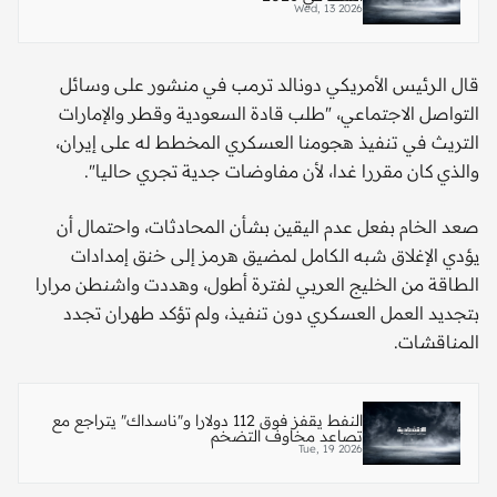
Wed, 13 2026
قال الرئيس الأمريكي دونالد ترمب في منشور على وسائل
التواصل الاجتماعي، "طلب قادة السعودية وقطر والإمارات
التريث في تنفيذ هجومنا العسكري المخطط له على إيران،
والذي كان مقررا غدا، لأن مفاوضات جدية تجري حاليا".
صعد الخام بفعل عدم اليقين بشأن المحادثات، واحتمال أن
يؤدي الإغلاق شبه الكامل لمضيق هرمز إلى خنق إمدادات
الطاقة من الخليج العربي لفترة أطول، وهددت واشنطن مرارا
بتجديد العمل العسكري دون تنفيذ، ولم تؤكد طهران تجدد
المناقشات.
النفط يقفز فوق 112 دولارا و"ناسداك" يتراجع مع
تصاعد مخاوف التضخم
Tue, 19 2026