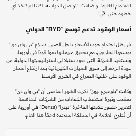
للاهتمام للغاية". وأضافت: "نواصل الدراسة، لكننا لم نتخذ أي
خطوة حتى الآن".
أسعار الوقود تدعم توسع "BYD" الدولي
في ظل احتدام حرب الأسعار داخل الصين، تسرّع "بي واي دي"
توسعها الخارجي، مع تحقيق مبيعاتها نمواً قوياً في أوروبا.
وتستفيد الشركة، التي تقود ستيلا لي استراتيجيتها الدولية، من
عودة الزخم إلى سوق السيارات الكهربائية بعد ارتفاع أسعار
الوقود على خلفية الصراع في الشرق الأوسط.
وكانت "بلومبرغ نيوز" ذكرت الشهر الماضي أن "بي واي دي"
صعّدت وتيرة استقطاب الكفاءات من الشركات المنافسة
لتعزيز حضور علامتها الفاخرة "دينزا" (Denza) في أوروبا، على
أن تُطرح العلامة في المملكة المتحدة لاحقاً هذا العام.