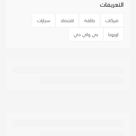
التعريفات
شركات
طاقة
اقتصاد
سيارات
اوروبا
بي واي دي