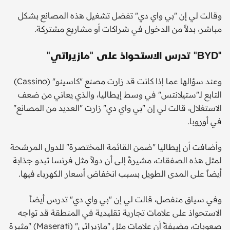
وقالت لي إن "بي واي دي" تفضل تشغيل هذه المصانع بشكل
مباشر، بدلاً من الدخول في شراكات أو مشاريع مشتركة.
"BYD" تدرس الاستحواذ على "مازيراتي"
وعند سؤالها عما إذا كانت قد زارت مصنع "كاسينو" (Cassino)
التابع لـ"ستيلانتس" في وسط إيطاليا، والذي يعاني من ضعف
الاستغلال، قالت لي إن "بي واي دي" زارت "العديد من المصانع"
في أوروبا.
وأضافت أن إيطاليا "ضمن القائمة المختصرة" للدول المرشحة
لمثل هذه الصفقات، مشيرةً إلى أن دولاً مثل فرنسا تبدو جذابة
أيضاً على المدى الطويل بسبب انخفاض أسعار الكهرباء فيها.
وفي سياق منفصل، قالت لي إن "بي واي دي" تدرس أيضاً
الاستحواذ على علامات تجارية تقليدية في المنطقة قد تواجه
صعوبات، مضيفةً أن علامات مثل "مازيراتي" (Maserati) "مثيرة