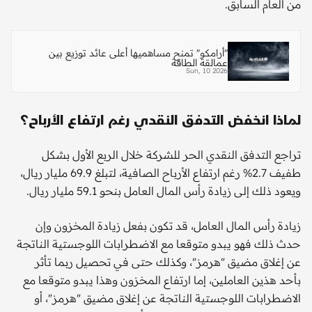
من العام السابق.
"أرامكو" تمنح مساهميها أعلى عائد توزيع بين
عمالقة الطاقة
Sun, 10 2026
لماذا انخفض التدفق النقدي رغم ارتفاع الأرباح؟
تراجع التدفق النقدي الحر للشركة خلال الربع الأول بشكل
طفيف 2.7% رغم ارتفاع الأرباح الصافية، لتبلغ 69.9 مليار ريال،
ويعود ذلك إلى زيادة رأس المال العامل بنحو 59.1 مليار ريال.
زيادة رأس المال العامل، قد تكون بفعل زيادة المخزون وإن
حدث ذلك فهو يبدو متوقعا مع الاضطرابات اللوجستية الناتجة
عن إغلاق مضيق "هرمز"، وكذلك حتى في تحصيل ربما تأثر
بأحد هذين العاملين، إما ارتفاع المخزون وهذا يبدو متوقعا مع
الاضطرابات اللوجستية الناتجة عن إغلاق مضيق "هرمز"، أو