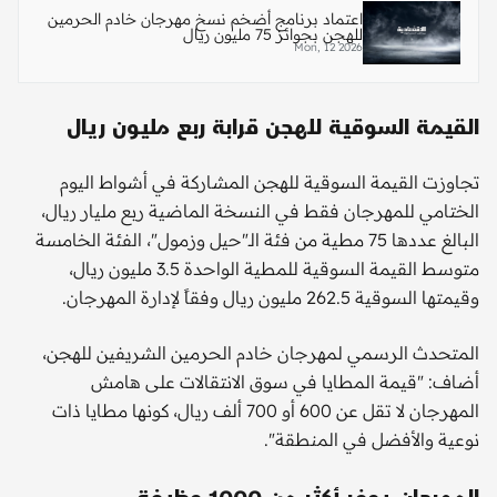
اعتماد برنامج أضخم نسخ مهرجان خادم الحرمين
للهجن بجوائز 75 مليون ريال
Mon, 12 2026
القيمة السوقية للهجن قرابة ربع مليون ريال
تجاوزت القيمة السوقية للهجن المشاركة في أشواط اليوم
الختامي للمهرجان فقط في النسخة الماضية ربع مليار ريال،
البالغ عددها 75 مطية من فئة الـ"حيل وزمول"، الفئة الخامسة
متوسط القيمة السوقية للمطية الواحدة 3.5 مليون ريال،
وقيمتها السوقية 262.5 مليون ريال وفقاً لإدارة المهرجان.
المتحدث الرسمي لمهرجان خادم الحرمين الشريفين للهجن،
أضاف: "قيمة المطايا في سوق الانتقالات على هامش
المهرجان لا تقل عن 600 أو 700 ألف ريال، كونها مطايا ذات
نوعية والأفضل في المنطقة".
المهرجان يوفر أكثر من 1000 وظيفة