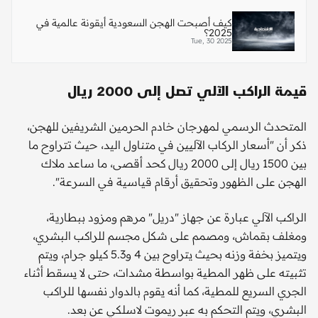
كيف أصبحت الهجن السعودية أيقونة عالمية في
2025؟
Tue, 30 2025
قيمة الراكب الآلي تصل إلى 2000 ريال
المتحدث الرسمي لمهرجان خادم الحرمين الشريفين للهجن،
ذكر أن "أسعار الركاب الآليين في متناول اليد، حيث تتراوح ما
بين 1500 ريال إلى 2000 ريال كحد أقصى، ما ساعد ملاك
الهجن على الظهور وتحقيق أرقام قياسية في السرعة".
الراكب الآلي عبارة عن جهاز "دريل" مرهم ومزود ببطارية،
ومغلف بقماش، ومصمم على شكل مجسم للراكب البشري،
ويتميز بخفة وزنه بحيث يتراوح بين 4 و5.3 كيلو جرام، ويتم
تثبيته على ظهر المطية بواسطة مشدات، حتى لا يسقط أثناء
الجري السريع للمطية، كما أنه يقوم بالدوار نفسها للراكب
البشري، ويتم التحكم به عبر ريموت لاسلكي عن بعد.