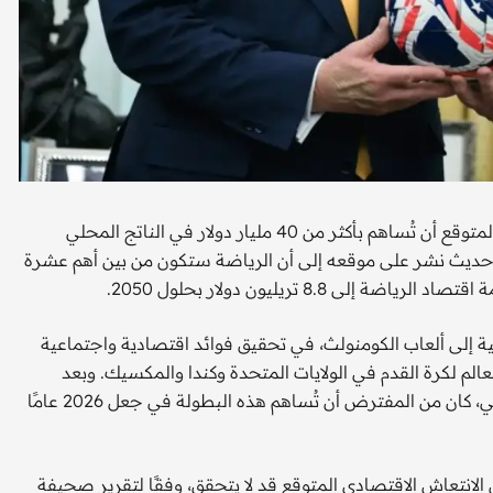
في 11 يونيو المقبل، ومن المتوقع أن تُساهم بأكثر من 40 مليار دولار في الناتج المحلي
ير حديث نشر على موقعه إلى أن الرياضة ستكون من بين أهم عشرة
ية إلى ألعاب الكومنولث، في تحقيق فوائد اقتصادية واجتماعية
 لكرة القدم في الولايات المتحدة وكندا والمكسيك. وبعد
النجاح الكبير الذي حققته بطولة كأس العالم للأندية العام الماضي، كان من المفترض أن تُساهم هذه البطولة في جعل 2026 عامًا
 الانتعاش الاقتصادي المتوقع قد لا يتحقق، وفقًا لتقرير صحيفة