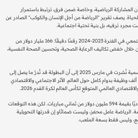
 دراسة نُشرت 2023 في مجلة "Systematic Reviews" أن المشاركة الرياضية، وخاصة ضمن فرق، ترتبط باستمرار
لحياة. يصف تقرير "الرياضة من أجل الإنسان والكوكب" الصادر عن
 مجرد ترفيه، بل بنية تحتية اجتماعية.
وأظهر تحليل هيئة الرياضة الإنجليزية لقيمة النشاط البدني المجتمعي في الفترة 2023-2024 رقمًا دقيقًا: 166 مليار دولار من
، من خلال خفض تكاليف الرعاية الصحية، وتحسين الصحة النفسية،
ولا تزال المكاسب الاقتصادية المتوقعة هائلة: إذ تشير دراسة رسمية نُشرت في مارس 2025 إلى أن البطولة قد تُدرّ ما يصل إلى
40.9 مليار دولار من الناتج المحلي الإجمالي العالمي، وتوفر 824 ألف وظيفة بدوام كامل حول العالم. الأثر الاجتماعي والاقتصادي
ومن المتوقع أن تشهد مقاطعة لوس أنجلوس وحدها أثرًا اقتصاديًا بقيمة 594 مليون دولار من ثماني مباريات. لكن هذه التوقعات
م تعد قائمة. الرياضة عامل محفز، وليست ضمانًاو إن قدرتها التحويلية
جتمع، وليس فقط بسعة الملعب.