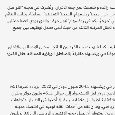
اسة رائدة وخضعت لمراجعة الأقران، ونُشرت في مجلة "التواصل
جل حول مدينة ريكسهام، المدينة التعدينية السابقة. وكانت النتائج
 المسلسل التلفزيوني "مرحبًا بكم في ريكسهام" لأول مرة - والذي يروي قصة ممثلين
ام تحتل المرتبة الثالثة من حيث أدنى معدل توظيف بين جميع
عدل توظيف. كما شهد نصيب الفرد من الناتج المحلي الإجمالي، والإنفاق
ا في ريكسهام مقارنةً بالمناطق الويلزية المماثلة خلال الفترة
ويمكن قياس الآثار الاقتصادية الإيجابية أيضًا. فقد بلغ إنفاق الزوار في ريكسهام 204.5 مليون دولار في 2022، بزيادة قدرها 51%
عن العام السابق. ارتفعت إيرادات النادي السنوية من أقل من 4 ملايين دولار قبل الاستحواذ إلى حوالي 45.11 مليون دولار بحلول
 ليست علاقة ارتباطية، بل علاقة سببية، إذ أخذوا في الاعتبار الاتجاهات
دٍ رياضي، وما رافقه من أحداث، نقلة نوعية في اقتصاد مدينة
بأكملها. يمثل الاقتصاد الرياضي اقتصادًا بقيمة 8.8 تريليون دولار. ومن المتوقع أن يصل حجم الاقتصاد الرياضي إلى 8.8 تريليون