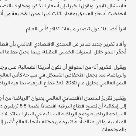
فايننشال تايمز. ويقول الخبراء إن أسعار التذاكر، ومخاوف التض
انخفضت أسعار الفنادق بمقدار الثلث في المدن المُضيفة من أتل
اقرأ أيضا:
10 دول تتصدر مبيعات تذاكر كأس العالم
وأفاد تقرير جديد صادر عن المنتدى الاقتصادي العالمي بأن قطاع
تُحفّز النمو خلال السنوات الخمس المقبلة، بينما يحتلّ قطاعا ال
ويقول التقرير أنه من المتوقع أن تكون أمريكا الشمالية، على 
والرياضة، مما يجعل الانخفاض المُسجّل في سياحة كأس العالم ف
النمو العالمي بحلول عام 2030. يُعدّ قطاع الترفيه، بما فيه الرياضة، محركًا رئيسيًا للنمو العالمي.
ويُشير تقريرٌ للمنتدى الاقتصادي العالمي بعنوان "الرياضة من أجل
السياحة الرياضية ودمج الرياضة النسائية في التيار السائد. لا يت
المناسبة. ولكن هناك أدلةٌ كثيرة من مختلف أنحاء العالم تُشير إلى 
بالمجتمعات.