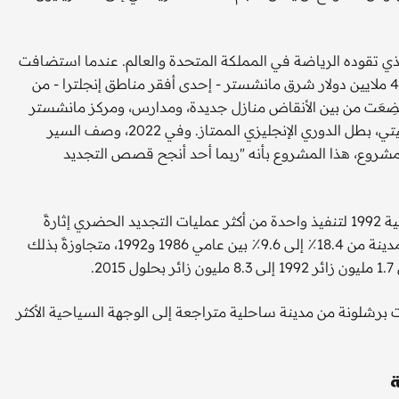
ي تقوده الرياضة في المملكة المتحدة والعالم. عندما استضافت
مانشستر دورة ألعاب الكومنولث 2002، حوّل استثمارٌ بقيمة 405 ملايين دولار شرق مانشستر - إحدى أفقر مناطق إنجلترا - من
 فُضِعَت من بين الأنقاض منازل جديدة، ومدارس، ومركز مانشستر
للألعاب المائية، وملعبٌ أصبح فيما بعد معقل نادي مانشستر سيتي، بطل الدوري الإنجليزي الممتاز. وفي 2022، وصف السير
مشروع، هذا المشروع بأنه "ربما أحد أنجح قصص التجديد
وقبل ذلك بعقدٍ من الزمن، استغلت برشلونة دورة الألعاب الأولمبية 1992 لتنفيذ واحدة من أكثر عمليات التجديد الحضري إثارةً
للإعجاب في التاريخ الحديث. فقد انخفضت نسبة البطالة في المدينة من 18.4٪ إلى 9.6٪ بين عامي 1986 و1992، متجاوزةً بذلك
.
 الأولمبية 21.9 مليار دولار. وتحولت برشلونة من مدينة ساحلية متراجعة إلى الوجهة السياحية الأكثر
ة