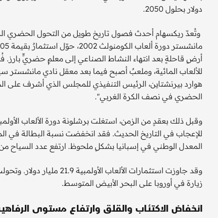
دولار بحلول 2050.
وتُعدّ ريكسهام أحدث فصول تاريخ طويل من التحول الحضري الذ
أرضٍ قاحلةٍ بعد انتهاء النشاط الصناعي إلى معلمٍ حضريٍّ بارز.
هوارد بيرنشتاين، الرئيس التنفيذي للمجلس الذي أشرف على ال
الحضري في نصف الكرة الغربي".
المعدل الوطني في إسبانيا بشكلٍ ملحوظ. ارتفع عدد السياح من 1.7 مليون زائر 1992 إلى 8.3 مليون زائر بحلول 2015
وقد جاوزت استثمارات الألعاب
زيارة في أوروبا على البحر الأبيض المتوسط.
انخفاض الاكتئاب والقلق وارتفاع مستوى الرفاهي