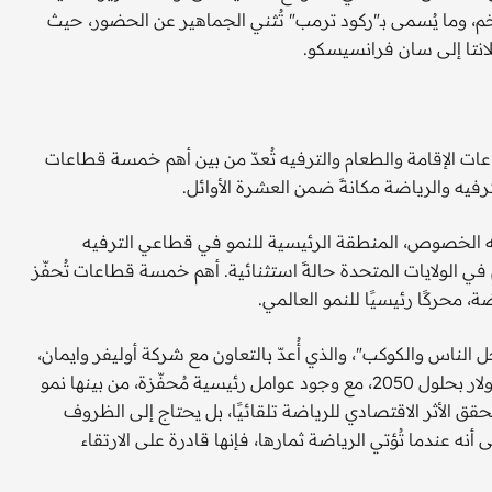
خم، وما يُسمى بـ"ركود ترمب" تُثني الجماهير عن الحضور، حيث
انتا إلى سان فرانسيسكو.
ات الإقامة والطعام والترفيه تُعدّ من بين أهم خمسة قطاعات
ترفيه والرياضة مكانةً ضمن العشرة الأوائل.
وجه الخصوص، المنطقة الرئيسية للنمو في قطاعي الترفيه
ي الولايات المتحدة حالةً استثنائية. أهم خمسة قطاعات تُحفّز
 الناس والكوكب"، والذي أُعدّ بالتعاون مع شركة أوليفر وايمان،
إلى إمكانية أن يُصبح قطاع الترفيه اقتصادًا بقيمة 8.8 تريليون دولار بحلول 2050، مع وجود عوامل رئيسية مُحفّزة، من بينها نمو
حقق الأثر الاقتصادي للرياضة تلقائيًا، بل يحتاج إلى الظروف
أنه عندما تُؤتي الرياضة ثمارها، فإنها قادرة على الارتقاء