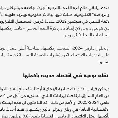
عندما يلتقي عالم كرة القدم بالترفيه أجرت جامعة ميشيغان در
والرياضة" الأكاديمية، حللت فيها بيانات حكومية ويلزية طويلة الأ
لافتة للنظر. في سبتمبر 2022، عندما عُرض
من هوليوود يحاولان إنقاذ نادي كرة القدم المحلي - كانت ريكسه
السلطات المحلية في ويلز.
وبحلول مارس 2024، أصبحت ريكسهام صاحبة أعلى م
على الخدمات الاجتماعية، ومؤشرات الصحة النفسية تحسنًا ملحوظً
نفسها.
نقلة نوعية في اقتصاد مدينة بأكملها
عامي 2024-2025. والأهم من ذلك، أكد الباحثون أن هذه
الاقتصادية العامة في ويلز، وعزلوا تأثير ريكسهام. فقد أحدث نا