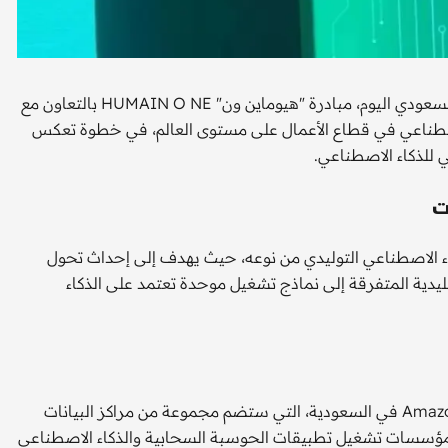
، التابعة لصندوق الاستثمارات العامة السعودي اليوم، مبادرة "هيوماين ون" HUMAIN O NE بالتعاون مع
يات الذكاء الاصطناعي في قطاع الأعمال على مستوى العالم، في خطوة تعكس
 للذكاء الاصطناعي.
ت
لى الذكاء الاصطناعي التوليدي من نوعه، حيث يهدف إلى إحداث تحول
يدية المتفرقة إلى نماذج تشغيل موحدة تعتمد على الذكاء
يعتمد التعاون على الإطلاق المرتقب لمنطقة Amazon Web Services في السعودية، التي ستضم مجموعة من مراكز البيانات
ح للمؤسسات تشغيل تطبيقات الحوسبة السحابية والذكاء الاصطناعي