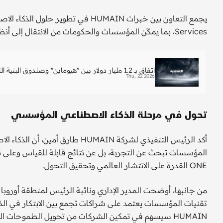
Services، بما يمكّن المؤسسات والحكومات من الانتقال إلى أنظمة تشغيل ذكية متكاملة، تعزز الكفاءة وتسرّع اتخاذ القرار.
اتفاق بـ 1.2 مليار دولار بين "هيوماين" وصندوق البنية التحتية
Thu, 22 2026
تحول في مرحلة الذكاء الاصطناعي المؤسسي
أكد الرئيس التنفيذي لشركة HUMAIN
ONE القدرة على الانتشار العالمي وتحقيق التحول.
تقنيات المؤسسات يعتمد على شراكات تجمع بين الابتكار في الذكا
HUMAIN سيسهم في تمكين الشركات من تحويل الطموحات التقنية إلى نتائج أعمال ملموسة.