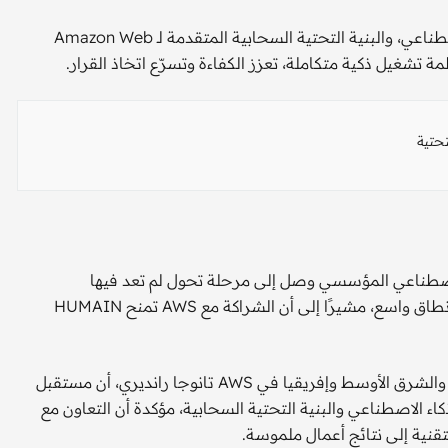
يجمع التعاون بين خبرات HUMAIN في تطوير حلول الذكاء الاصطناعي، والبنية التحتية السحابية المتقدمة لـ Amazon Web
 طارق أمين، أن الذكاء الاصطناعي المؤسسي وصل إلى مرحلة تحول لم تعد فيها
المؤسسات تبحث عن التجربة، بل عن نتائج قابلة للقياس وعلى نطاق واسع، مشيرًا إلى أن الشراكة مع AWS تمنح HUMAIN
من جانبها، أوضحت المدير الإداري ونائبة الرئيس لمنطقة أوروبا والشرق الأوسط وإفريقيا في AWS تانوجا رانديري، أن مستقبل
ء الاصطناعي والبنية التحتية السحابية، مؤكدة أن التعاون مع