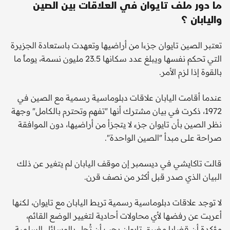
ما دور ملف تايوان في العلاقات بين الصين
واليابان ؟
تعتبر الصين تايوان جزءا من أراضيها وتعهدت باستعادة الجزيرة
التي تحكم نفسها ويبلغ عدد سكانها 23.5 مليون نسمة، يوماً ما
بالقوة إذا لزم الأمر.
عندما أقامت اليابان علاقات دبلوماسية رسمية مع الصين في
1972، ذكرت في بيان مشترك أنها "تفهم وتحترم بالكامل" وجهة
نظر الصين بأن تايوان جزء لا يتجزأ من أراضيها، دون الموافقة
صراحة على مبدأ "الصين الواحدة".
قالت تاكايشي في ديسمبر إن موقف اليابان لم يتغير عن ذلك
البيان الذي صدر قبل أكثر من نصف قرن.
لا توجد علاقات دبلوماسية رسمية تربط اليابان مع تايوان، لكنها
أعربت عن رفضها لأي محاولات أحادية لتغيير الوضع القائم،
مؤكدة أن قضايا مضيق تايوان يجب أن تُحل بالوسائل السلمية.