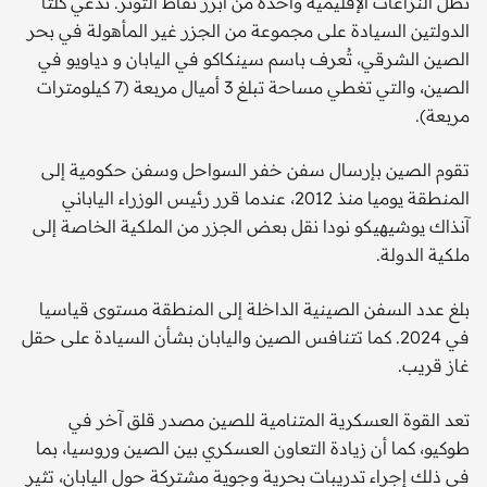
تظل النزاعات الإقليمية واحدة من أبرز نقاط التوتر. تدعي كلتا
الدولتين السيادة على مجموعة من الجزر غير المأهولة في بحر
الصين الشرقي، تُعرف باسم سينكاكو في اليابان و دياويو في
الصين، والتي تغطي مساحة تبلغ 3 أميال مربعة (7 كيلومترات
مربعة).
تقوم الصين بإرسال سفن خفر السواحل وسفن حكومية إلى
المنطقة يوميا منذ 2012، عندما قرر رئيس الوزراء الياباني
آنذاك يوشيهيكو نودا نقل بعض الجزر من الملكية الخاصة إلى
ملكية الدولة.
بلغ عدد السفن الصينية الداخلة إلى المنطقة مستوى قياسيا
في 2024. كما تتنافس الصين واليابان بشأن السيادة على حقل
غاز قريب.
تعد القوة العسكرية المتنامية للصين مصدر قلق آخر في
طوكيو، كما أن زيادة التعاون العسكري بين الصين وروسيا، بما
في ذلك إجراء تدريبات بحرية وجوية مشتركة حول اليابان، تثير