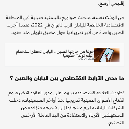
إقليمي أوسع.
في الوقت نفسه، هبطت صواريخ باليستية صينية في المنطقة
الاقتصادية الخالصة لليابان قرب تايوان في 2022، عندما أجرت
الصين واحدة من أكبر تدريباتها حول مضيق تايوان منذ عقود.
خوفا من جارتها الصين .. اليابان تحظر استخدام
"تيك توك" حكوميا
Tue, 04 2023
ما مدى الترابط الاقتصادي بين اليابان والصين ؟
تطورت العلاقة الاقتصادية بينهما على مدى العقود الأخيرة، مع
انفتاح الأسواق الصينية تدريجيا منذ أواخر السبعينيات، دخلت
الشركات اليابانية لبيع منتجاتها إلى شريحة متزايدة من
المستهلكين الأثرياء والاستفادة من اليد العاملة الأرخص
للتصنيع.