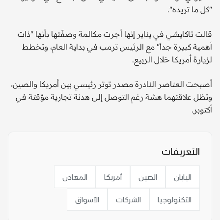
"كل ما تريده".
قالت تاكايشي في يناير إنها أجرت مكالمة وصفَتها بأنها "ذات
أهمية كبيرة جداً" مع الرئيس ترمب في بداية العام، وتخطط
لزيارة أمريكا خلال الربيع.
أصبحت العناصر النادرة مصدر توتر رئيسي بين أمريكا والصين،
وتظل علاقتهما هشة رغم التوصل إلى هدنة تجارية مؤقتة في
أكتوبر.
التعريفات
اليابان
الصين
أمريكا
المعادن
التكنولوجيا
الشركات
الأسواق