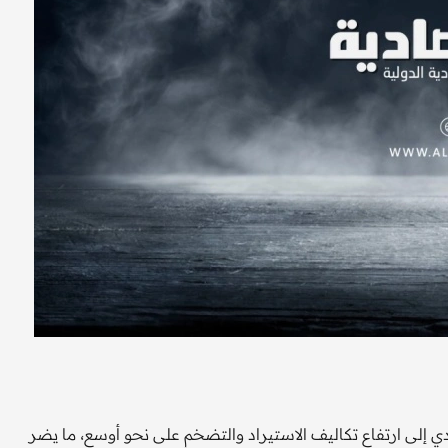
 إلى ارتفاع تكاليف الاستيراد والتضخم على نحو أوسع، ما يضر