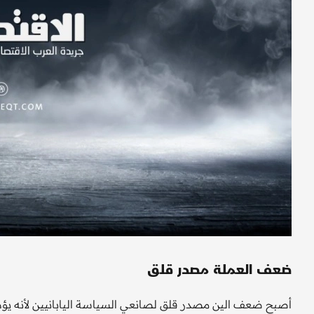
ضعف العملة مصدر قلق
أصبح ضعف الين مصدر قلق لصانعي السياسة اليابانيين لأنه يؤدي