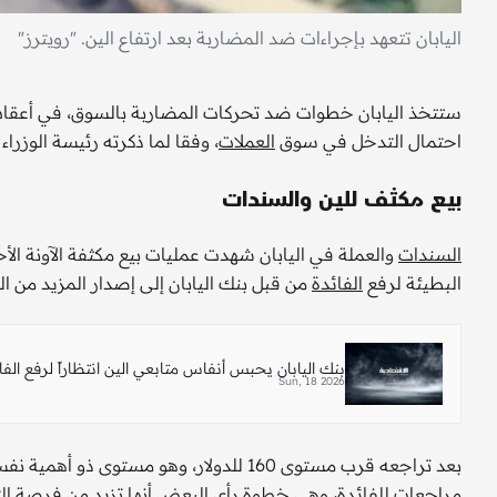
اليابان تتعهد بإجراءات ضد المضاربة بعد ارتفاع الين. "رويترز"
ستتخذ اليابان خطوات ضد تحركات ​المضاربة بالسوق، في أعقاب
احتمال التدخل في سوق
العملات
، وفقا لما ذكرته رئيسة الوزراء
بيع مكثف للين والسندات
السندات
والعملة في اليابان شهدت عمليات بيع مكثفة الآونة الأ
البطيئة ⁠لرفع ​
الفائدة
من قبل بنك اليابان إلى إصدار المزيد من ا
بنك اليابان يحبس أنفاس متابعي الين انتظاراً لرفع الفا
Sun, 18 2026
بعد تراجعه قرب مستوى 160 للدولار، وهو مستوى ذو أهمية نفسية، قفز الين فجأة يوم الجمعة بعد أن أجرى ⁠
مراجعات للفائدة، وهي خطوة رأى البعض أنها تزيد من فرصة التد