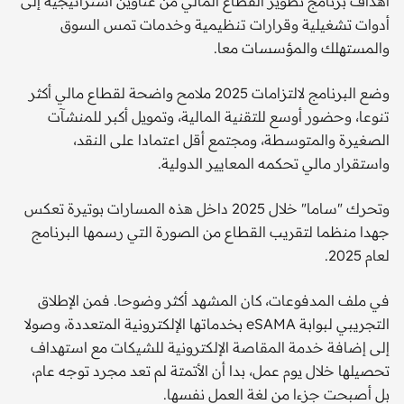
أهداف برنامج تطوير القطاع المالي من عناوين استراتيجية إلى
أدوات تشغيلية وقرارات تنظيمية وخدمات تمس السوق
والمستهلك والمؤسسات معا.
وضع البرنامج لالتزامات 2025 ملامح واضحة لقطاع مالي أكثر
تنوعا، وحضور أوسع للتقنية المالية، وتمويل أكبر للمنشآت
الصغيرة والمتوسطة، ومجتمع أقل اعتمادا على النقد،
واستقرار مالي تحكمه المعايير الدولية.
وتحرك "ساما" خلال 2025 داخل هذه المسارات بوتيرة تعكس
جهدا منظما لتقريب القطاع من الصورة التي رسمها البرنامج
لعام 2025.
في ملف المدفوعات، كان المشهد أكثر وضوحا. فمن الإطلاق
التجريبي لبوابة eSAMA بخدماتها الإلكترونية المتعددة، وصولا
إلى إضافة خدمة المقاصة الإلكترونية للشيكات مع استهداف
تحصيلها خلال يوم عمل، بدا أن الأتمتة لم تعد مجرد توجه عام،
بل أصبحت جزءا من لغة العمل نفسها.