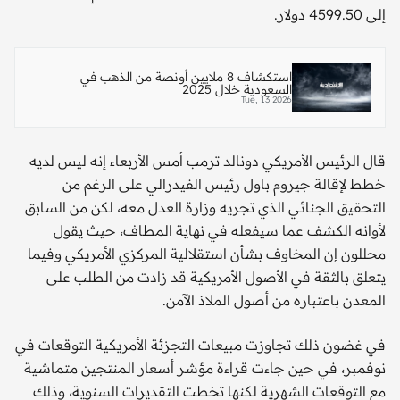
إلى 4599.50 دولار.
استكشاف 8 ملايين أونصة من الذهب في
السعودية خلال 2025
Tue, 13 2026
قال الرئيس الأمريكي دونالد ترمب أمس الأربعاء إنه ليس لديه
خطط لإقالة ‌جيروم باول رئيس الفيدرالي على الرغم من
التحقيق ‌الجنائي ⁠الذي تجريه ​وزارة ‌العدل معه، لكن من السابق
لأوانه الكشف عما سيفعله في نهاية المطاف، حيث يقول
محللون إن المخاوف بشأن استقلالية المركزي الأمريكي وفيما
يتعلق بالثقة في الأصول الأمريكية قد زادت من الطلب على
المعدن باعتباره من أصول الملاذ الآمن.
في غضون ذلك تجاوزت مبيعات التجزئة الأمريكية التوقعات في
نوفمبر، في حين جاءت قراءة ⁠مؤشر أسعار المنتجين متماشية
مع التوقعات الشهرية لكنها تخطت التقديرات السنوية، وذلك