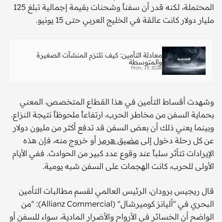
المحتملة، لكنه قدر أن سفناً وشحنات بقيمة إجمالية تبلغ 125
مليار دولار كانت عالقة في الخليج العربي حتى 15 يونيو.
معادلة التأمين: كيف تلتزم المنشآت الصغيرة
والمتوسطة
Mon, 15 2026
وشهدت أقساط التأمين في هذا القطاع المتخصص، المعني
بحماية السفن من مخاطر الحرب، ارتفاعاً ملحوظاً نتيجة النزاع.
وبينما يعني ذلك أن بعض السفن قد تدفع أكثر من مليون دولار
عن كل رحلة دخول إلى
مضيق هرمز
أو خروج منه، فإن هذه
الإيرادات تتأثر سلباً عند وقوع عدد كبير من الحوادث. ففي الأيام
الأولى للحرب، كانت الهجمات على السفن شبه يومية.
قال ريجيس برودان، الرئيس العالمي لقسم مطالبات التأمين
البحري في "أليانز كوميرشال" (Allianz Commercial): "من
الواضح أن الخسائر في الأرواح والأضرار المادية، سواء للسفن أو