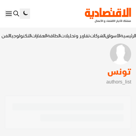
الرئيسية
الأسواق
الشركات
تقارير وتحليلات
الطاقة
العقارات
التكنولوجيا
الفن ا
تونس
authors_list