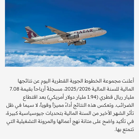
أعلنت مجموعة الخطوط الجوية القطرية اليوم عن نتائجها
المالية للسنة المالية 2025/2026، مسجلةً أرباحاً بقيمة 7.08
مليار ريال قطري (1.94 مليار دولار أمريكي) بعد اقتطاع
الضرائب. وتعكس هذه النتائج أداءً مميزاً وقوياً، لا سيما في ظل
تأثر الشهر الأخير من السنة المالية بتحديات جيوسياسية كبيرة،
في تأكيد واضح على متانة نهج أعمالها والمرونة التشغيلية التي
تتمتع بها.