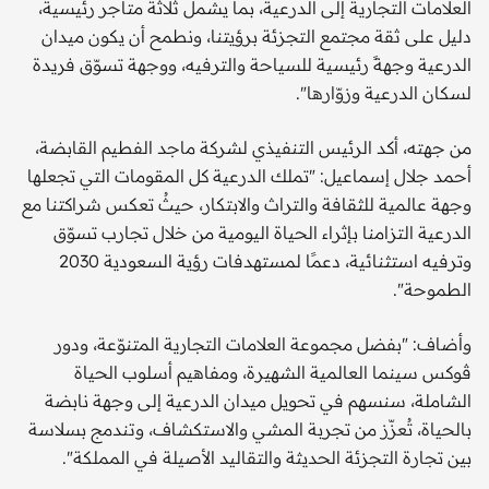
العلامات التجارية إلى الدرعية، بما يشمل ثلاثة متاجر رئيسية،
دليل على ثقة مجتمع التجزئة برؤيتنا، ونطمح أن يكون ميدان
الدرعية وجهةً رئيسية للسياحة والترفيه، ووجهة تسوّق فريدة
لسكان الدرعية وزوّارها".
من جهته، أكد الرئيس التنفيذي لشركة ماجد الفطيم القابضة،
أحمد جلال إسماعيل: "تملك الدرعية كل المقومات التي تجعلها
وجهة عالمية للثقافة والتراث والابتكار، حيثُ تعكس شراكتنا مع
الدرعية التزامنا بإثراء الحياة اليومية من خلال تجارب تسوّق
وترفيه استثنائية، دعمًا لمستهدفات رؤية السعودية 2030
الطموحة".
وأضاف: "بفضل مجموعة العلامات التجارية المتنوّعة، ودور
ڤوكس سينما العالمية الشهيرة، ومفاهيم أسلوب الحياة
الشاملة، سنسهم في تحويل ميدان الدرعية إلى وجهة نابضة
بالحياة، تُعزّز من تجربة المشي والاستكشاف، وتندمج بسلاسة
بين تجارة التجزئة الحديثة والتقاليد الأصيلة في المملكة".