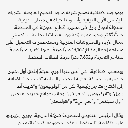
وبموجب الاتفاقية تصبح شركة ماجد الفطيم القابضة الشريك
الرئيسي الأول للترفيه وأسلوب الحياة في ميدان الدرعية،
مسجّلة إنجازًا بارزًا في مسيرة قطاع التجزئة في المنطقة،
حيثُ تُقدّم مجموعة متنوّعة من العلامات التجارية الرائدة في
مجال الأزياء والمفروشات المنزلية ومستحضرات التجميل، على
مساحة إجمالية تبلغ 13,167 مترًا مربعًا، منها 5,534 مترًا مربعًا
لمتاجر التجزئة، و7,632 مترًا مربعًا لصالات السينما.
وبحسب الاتفاقية، التي أعلن عنها اليوم، سيتمُّ إطلاق أول متجر
خاص في المملكة لعلامة التجميل اليابانية "شيسيدو"، إضافة
إلى افتتاح متاجر رئيسية لكل من "لولوليمون" و"كريت آند
باريل" و"أبركرومبي آند فيتش"، بجانب مواقع جديدة لعلامتي
"أول سينتس" و"سي بي2" و"هوليستر".
وقال الرئيس التنفيذي لمجموعة شركة الدرعية، جيري إنزيريلو،
على الاتفاقية: "استقطاب هذه المجموعة الاستثنائية من