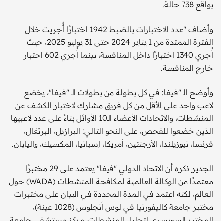
بواقع 738 حالة.
وأضاف "عدد الاختبارات بالضبط 1942 اختبارًا أُجريت خلال
الفترة الممتدة من 1 يناير 2024 حتى 31 يوليو 2025، حيث
أُجري 1340 اختبارًا داخل المنافسة، بينما أُجري 602 اختبار
خارج المنافسة.
وأوضح الـ "فيفا: في كل بطولة من بطولات الـ "فيفا"، يخضع
لاعب واحد على الأقل من كل فريق مشارك لاختبار الكشف عن
المنشطات، والاتحادات الأعضاء الـ10 الأوائل بناءً على عدد لاعبيها
الذين خضعوا للفحص، على النحو التالي: البرازيل، البرتغال،
فرنسا، نيوزيلندا، الأرجنتين، أمريكا، إسبانيا، المكسيك، واليابان.
الجدير ذكره أن الاتحاد الدولي "فيفا" يعتمد على 29 مختبرًا
معتمدًا من الوكالة العالمية لمكافحة المنشطات (WADA) حول
العالم، لكنه اعتمد في المدة المحددة في البيان على مختبرات
مختبر جامعة كاليفورنيا في لوس أنجلوس (1028 عينة)،
المختبر السويسري لتحليل المنشطات، مركز مستشفى جامعة