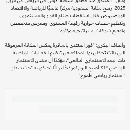
وقال: "المنتدى منذ انطلاق نسخته الأولى في الرياض في أبريل
2025، رسخ مكانة السعودية مركزًا عالميًّا للرياضة والاقتصاد
الرياضي، من خلال استقطاب صناع القرار والمستثمرين،
وتنظيم جلسات حوارية رفيعة المستوى، ومعرض متخصص،
وتوقيع شراكات إستراتيجية مؤثرة".
وأضاف البكري: "فوز المنتدى بالجائزة يعكس المكانة المرموقة
التي باتت تحظى بها المملكة في تنظيم الفعاليات الرياضية
ذات البعد الاستثماري العالمي"، مؤكدًا أن منتدى الاستثمار
الرياضي SIF أصبح اليوم نموذجًا دوليًّا يُحتذى به تحت شعار
"استثمار رياضي طموح".