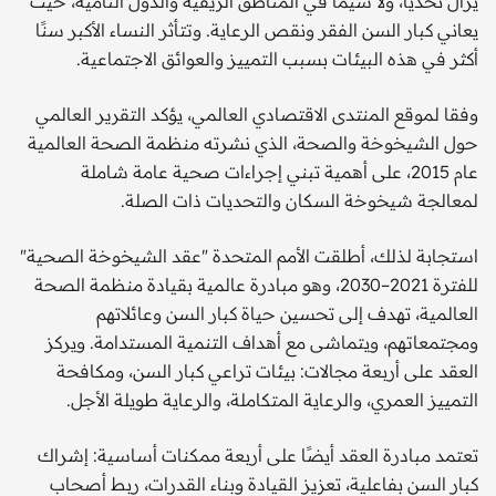
يزال تحديًا، ولا سيما في المناطق الريفية والدول النامية، حيث
يعاني كبار السن الفقر ونقص الرعاية. وتتأثر النساء الأكبر سنًا
أكثر في هذه البيئات بسبب التمييز والعوائق الاجتماعية.
وفقا لموقع المنتدى الاقتصادي العالمي، يؤكد التقرير العالمي
حول الشيخوخة والصحة، الذي نشرته منظمة الصحة العالمية
عام 2015، على أهمية تبني إجراءات صحية عامة شاملة
لمعالجة شيخوخة السكان والتحديات ذات الصلة.
استجابة لذلك، أطلقت الأمم المتحدة "عقد الشيخوخة الصحية"
للفترة 2021–2030، وهو مبادرة عالمية بقيادة منظمة الصحة
العالمية، تهدف إلى تحسين حياة كبار السن وعائلاتهم
ومجتمعاتهم، ويتماشى مع أهداف التنمية المستدامة. ويركز
العقد على أربعة مجالات: بيئات تراعي كبار السن، ومكافحة
التمييز العمري، والرعاية المتكاملة، والرعاية طويلة الأجل.
تعتمد مبادرة العقد أيضًا على أربعة ممكنات أساسية: إشراك
كبار السن بفاعلية، تعزيز القيادة وبناء القدرات، ربط أصحاب