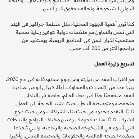
ومن بين أبرز الشبكات الفاعلة: "هلب أيج إنترناشونال"، والاتحاد
الدولي للشيخوخة، وتحالف حقوق كبار السن.
كما تبرز أهمية الجهود المحلية، مثل منظمة جرافيز في الهند،
التي تعمل بالتعاون مع منظمات دولية لتوفير رعاية صحية
مجتمعية لكبار السن في المناطق الريفية، ويستفيد من
برامجها أكثر من 300 ألف مسن.
تسريع وتيرة العمل
مع اقتراب العقد من نهايته ومن بلوغ مستهدفاته في عام 2030،
يبرز عدد من التحديات والمخاوف. أولًا، لا يزال الوعي بمبادرة
العقد منخفضًا جدًا في أنحاء العالم، خاصة في البلدان
منخفضة ومتوسطة الدخل، حيث تشتد الحاجة إلى العمل.
ثانيًا، التقدم محدود من حيث بناء الشراكات، ومن حيث تنوع
الشركاء. ثالثًا، هناك فجوة كبيرة بين مختلف البرامج والتدخلات
التي تُسهم في الشيخوخة الصحية والرفاهية، والتي تُنفذها
منظمة الصحة العالمية والحكومات والمجتمع المدني. وأخيرا،