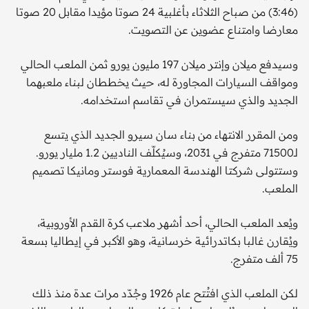
(3:46) من صباح الثلاثاء بأغلبية 24 صوتا مؤيدا مقابل 20 صوتا
معارضا وامتناع عضوين عن التصويت.
وسيدفع ميلان وإنتر ميلان 197 مليون يورو ثمن الملعب الحالي
ومواقف السيارات المجاورة له، حيث يخططان لبناء ملعبهما
الجديد والذي سيستمران في تقاسم استخدامه.
ومن المقرر الانتهاء من بناء سان سيرو الجديد الذي يتسع
لـ71500 متفرج في 2031، وسيُكلّف الناديين 1.2 مليار يورو.
وستتولى شركتا الهندسة المعمارية فوستر ومانيكا تصميم
الملعب.
ويُعد الملعب الحالي، أحد أشهر ملاعب كرة القدم الأوروبية،
ويُقارن غالبا بكاتدرائية خرسانية، وهو الأكبر في إيطاليا بسعة
75 ألف متفرج.
لكن الملعب الذي افتُتح عام 1926 وجُدّد مرات عدة منذ ذلك