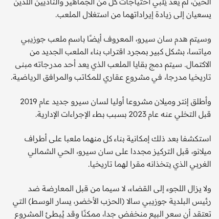
الحين، لم يعد يُلبي احتياجات كل من الجماهير والناديين اللذين
يسعيان إلى زيادة إيراداتهما من استغلال الملعب.
وسيتم هدم سان سيرو، المعروف أيضًا باسم ملعب جوزيبي
مياتسا، بشكل كبير بمجرد اقتراب بناء الملعب الجديد من
الاكتمال. سيتم دمج بقايا الملعب الذي يعد أحد مدرجاته مبنى
تاريخيا مدرجا، في مشروع عقاري للمكاتب والمرافق الرياضية.
وأطلق إنتر وميلان مشروعا أوليا لسان سيرو جديد عام 2019
قبل التخلي عنه عام 2023 بسبب بطء الإجراءات الإدارية.
استكشفا بعد ذلك إمكانية بناء كل منهما ملعبا على أطراف
ميلانو، قبل التركيز مجددا على سان سيرو، الحي الشمالي
الغربي الذي يتخذانه مقرا لهما تاريخيا.
ولا يزال اللجوء إلى القضاء، لا سيما من قبل المعارضة ضد
رئيس البلدية جوزيبي سالا (الحزب الأخضر، يسار الوسط) التي
تعتقد أن سعر البيع منخفض جدا، ممكنًا وقد يُبطئ المشروع