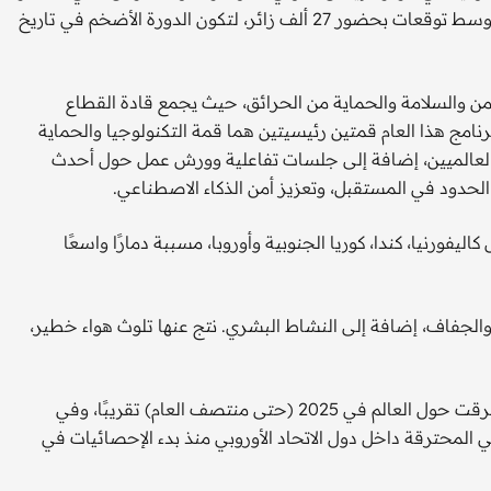
حتى الأول من أكتوبر، بمشاركة أكثر من 380 عارضاً من 36 دولة، وسط توقعات بحضور 27 ألف زائر، لتكون الدورة الأضخم في تاريخ
أمن والسلامة والحماية من الحرائق، حيث يجمع قادة القطاع
امج هذا العام قمتين رئيسيتين هما قمة التكنولوجيا والحماية
 العالميين، إضافة إلى جلسات تفاعلية وورش عمل حول أحدث
 الحدود في المستقبل، وتعزيز أمن الذكاء الاصطناعي.
 كاليفورنيا، كندا، كوريا الجنوبية وأوروبا، مسببة دمارًا واسعًا
والجفاف، إضافة إلى النشاط البشري. نتج عنها تلوث هواء خطير،
وأشار تحليل عالمي إلى أن ما يقرب من 102 مليون هكتار قد احترقت حول العالم في 2025 (حتى منتصف العام) تقريبًا، وفي
مساحة الأراضي المحترقة داخل دول الاتحاد الأوروبي منذ بدء الإحصائيات في