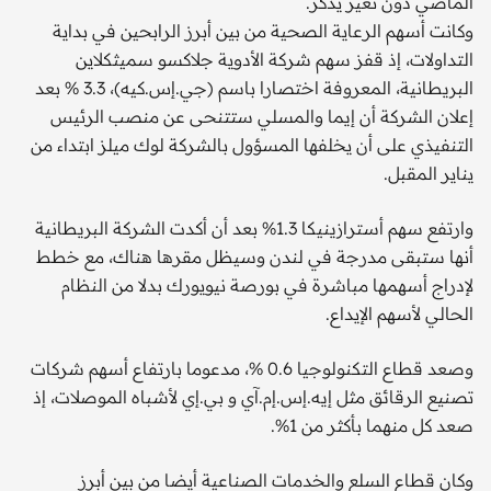
الماضي دون تغير يذكر.
وكانت أسهم الرعاية الصحية من بين أبرز الرابحين في بداية
التداولات، إذ قفز سهم شركة الأدوية جلاكسو سميثكلاين
البريطانية، المعروفة اختصارا باسم (جي.إس.كيه)، 3.3 % بعد
إعلان الشركة أن إيما والمسلي ستتنحى عن منصب الرئيس
التنفيذي على أن يخلفها المسؤول بالشركة لوك ميلز ابتداء من
يناير المقبل.
وارتفع سهم أسترازينيكا 1.3% بعد أن أكدت الشركة البريطانية
أنها ستبقى مدرجة في لندن وسيظل مقرها هناك، مع خطط
لإدراج أسهمها مباشرة في بورصة نيويورك بدلا من النظام
الحالي لأسهم الإيداع.
وصعد قطاع التكنولوجيا 0.6 %، مدعوما بارتفاع أسهم شركات
تصنيع الرقائق مثل إيه.إس.إم.آي و بي.إي لأشباه الموصلات، إذ
صعد كل منهما بأكثر من 1%.
وكان قطاع السلع والخدمات الصناعية أيضا من بين أبرز