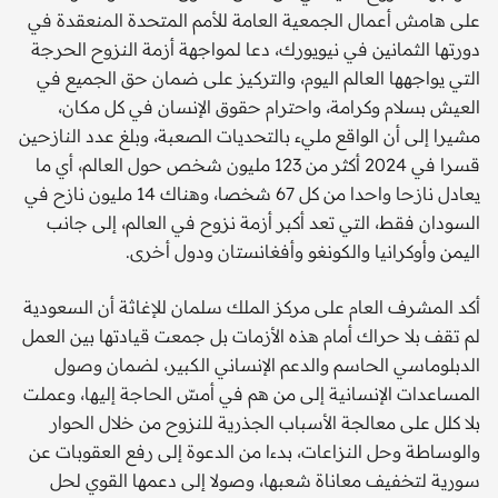
على هامش أعمال الجمعية العامة للأمم المتحدة المنعقدة في
دورتها الثمانين في نيويورك، دعا لمواجهة أزمة النزوح الحرجة
التي يواجهها العالم اليوم، والتركيز على ضمان حق الجميع في
العيش بسلام وكرامة، واحترام حقوق الإنسان في كل مكان،
مشيرا إلى أن الواقع مليء بالتحديات الصعبة، وبلغ عدد النازحين
قسرا في 2024 أكثر من 123 مليون شخص حول العالم، أي ما
يعادل نازحا واحدا من كل 67 شخصا، وهناك 14 مليون نازح في
السودان فقط، التي تعد أكبر أزمة نزوح في العالم، إلى جانب
اليمن وأوكرانيا والكونغو وأفغانستان ودول أخرى.
أكد المشرف العام على مركز الملك سلمان للإغاثة أن السعودية
لم تقف بلا حراك أمام هذه الأزمات بل جمعت قيادتها بين العمل
الدبلوماسي الحاسم والدعم الإنساني الكبير، لضمان وصول
المساعدات الإنسانية إلى من هم في أمسّ الحاجة إليها، وعملت
بلا كلل على معالجة الأسباب الجذرية للنزوح من خلال الحوار
والوساطة وحل النزاعات، بدءا من الدعوة إلى رفع العقوبات عن
سورية لتخفيف معاناة شعبها، وصولا إلى دعمها القوي لحل