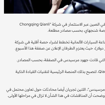
تستعد مجموعة مرسيدس بنز الألمانية تعزيز قدراتها البرمجية في الصين عبر الاستثمار في شركة "Chongqing Qianli
عة السيارات الألمانية تخطط لشراء حصة أقلية في شركة
يذكر أن "Geely" ضمت أصولها الخاصة بالقيادة الذاتية إلى ""Qianli، لتصبح بذلك المنصة الرئيسية لتقنيات القيادة الذكية
استثمار يسلط الضوء على العلاقات الوثيقة بين "Geely" و"مرسيدس"، اللتين تجريان أيضا محادثات حول تعاون محتمل في
ضحت أن المناقشات في هذا الشأن لا تزال في مراحلها الأولى.