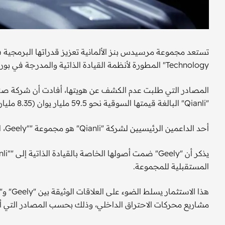
Technology" المطورة لأنظمة القيادة الذاتية والمدرجة في بورصة شنجهاي، بحسب مصادر مطلعة.
المصادر التي طلبت عدم الكشف عن هويتها، أفادت أن شركة صنا
"Qianli" البالغة قيمتها السوقية نحو 59.5 مليار يوان (8.35 مليار دولار)، حيث يعتزم الطرفان الإعلان عن صفقة هذا الأسبوع.
أحد الداعمين الرئيسيين لشركة "Qianli" هو مجموعة ""Geely، التي قادت جهود مرسيدس في الصفقة، بحسب المصادر.
المستقبلية للمجموعة.
هذا ال
مشاريع محركات الاحتراق الداخلي، وذلك بحسب المصادر التي أو