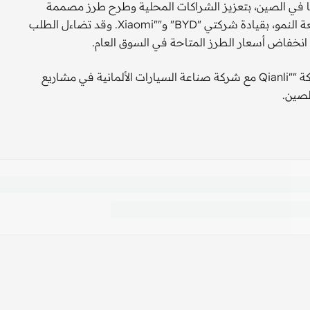
ها في الصين، بتعزيز الشراكات المحلية وطرح طرز مصممة
خصيصا للعملاء هناك، لمواكبة الشركات المصنعة المحلية سريعة النمو، بقيادة شركتي "BYD" و""Xiaomi. وقد تضاءل الطلب
انخفاض أسعار الطرز المتاحة في السوق العام.
مع انضمام مرسيدس إلى المساهمين، من المتوقع أن تعمل شركة ""Qianli مع شركة صناعة السيارات الألمانية في مشاريع
لصين.