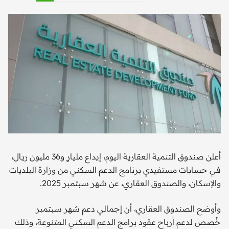
أعلن صندوق التنمية العقارية اليوم، إيداع مليارٍ و36 مليون ريال،
في حسابات مستفيدي برنامج الدعم السكني من وزارة البلديات
والإسكان، والصندوق العقاري، عن شهر سبتمبر 2025.
وأوضح الصندوق العقاري، أن إجمالي دعم شهر سبتمبر
خُصص لدعم أرباح عقود برامج الدعم السكني المتنوعة، وذلك