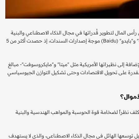
أس المال لتطوير قُدراتها في مجال الذكاء الاصطناعي والبنية
التحتية الرقمية الأخرى. وتصدرت مجموعة "علي بابا" و"تينسنت" و"بايدو" (Baidu) موجة إصدارات السندات، إذ حصدت أكثر من 5
إضافة إلى نظيراتها الأمريكية مثل "ميتا" و"مايكروسوفت"- مبالغ
القدرة على تحويل الاقتصادات وحتى تشكيل التوازن الجيوسياسي
أموال؟
لف نظراً لضخامة قوة الحوسبة والمواهب الهندسية والبنية
يل توسعها الهائل في مجال الذكاء الاصطناعي، والذي لا يستهدف