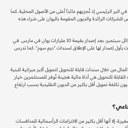
البر الرئيسي إذ تُجزيهم عائداً أعلى من الأصول المحلية. كما
للشركات الرائدة والديون المقومة باليوان على شراء هذه
جمعت "بايدو" 4.4 مليار يوان من طرح سندات "ديم سوم" في أوائل سبتمبر، بعد إصدار بقيمة 10 مليارات يوان في مارس. في
بأول إصدار لها على الإطلاق لسندات "ديم سوم". كما تدرس
ا" جمع 3.2 مليار دولار من رأس المال من خلال سندات قابلة للتحويل لتمويل أكبر ميزانية للبنية
قابلة للتحويل هي أداة مالية هجينة تُوفر للمستثمرين خيار
ن تكلفة تمويل أقل بكثير من الديون التقليدية بسبب ارتفاع
ناعي؟
، إلا أنها أقل بكثير من الالتزامات الرأسمالية للمنافسات