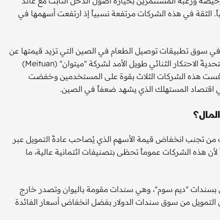
خيصة ورغبة المُستثمرين بحيازة أصول الدخل الثابت مع عائد
ً. الثقة في هذه الشركات مرتفعة نسبياً إذ ارتفعت أسهمها في
ة في سوق تطبيقات توصيل الطعام في الصين التي تزيد قيمتها عن
80 مليار دولار. بعدما دخلت شركة "جيه دي" المجال هذا العام متحديةً الاحتكار الثنائي طويل الأمد لشركة "ميتوان" (Meituan)
لشركة "علي بابا"، وتنافست هذه الشركات الثلاث بقوة على المستخدمين وخفضت
في اقتصاد المستهلك الذي يشهد ضعفاً في الصين.
لمال؟
 من تجنب انخفاض قيمة الأسهم الذي يُصاحب عادةً التمويل عبر
أن هذه الشركات عموماً تحظى بتصنيفات ائتمانية عالية، ما
ى بسندات "ديم سوم"، وهي سندات مقومة باليوان وتصدر خارج
ن التمويل من سوق سندات الدولار بفضل انخفاض أسعار الفائدة