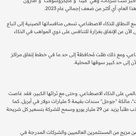
فق أكبر ست شركات، وهي "ميتا" و"مايكروسوفت" و"أمازون"
اسع النطاق للذكاء الاصطناعي، تسعى منافساتها الصينية إلى اتباع
الآن عن الإنفاق بغزارة للتنافس على ذوي المواهب في الذكاء
ناعي، ومع ذلك ظلت مُحافظةً إلى حد ما في خطط إنفاق مراكز
آن إلى حد كبير سوقها المحلية.
العالمي على الذكاء الاصطناعي. وحتى مع ثرائها الكبير، فقد غاصت
في بعض الأحيان هذا العام أيضاً في أسواق الديون. باعت "ألفابت"، مالكة "جوجل" سندات بقيمة 5 مليارات دولار في أبريل. كما
نجحت في جمع 6.75 مليار يورو في اقتراض افتتاحي باليورو جذب طلباً يزيد عن 29 مليار يورو وسمح للشركة بتسعير كل شريحة
 من مزيج من المستثمرين العالميين والشركات المدرجة في