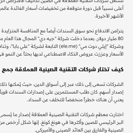
تستغل شركات التقنية العملاقة في الصين تكاليف الاقتراض الر
أعلى نسبياً قبل دورة متوقعة من تخفيضات أسعار الفائدة عالميا
الأشهر الأخيرة.
يتزامن الاندفاع نحو سوق السندات أيضاً مع المنافسة المتزايد
وشركة "إيلي دوت مي" (ele.me) التابعة 
الأسعار وعززت عروض الذكاء الاصطناعي لديها بحثاً عن النمو 
كيف تختار شركات التقنية الصينية العملاقة جمع ا
الشركات تسعى إلى ذلك عبر إلى أسواق الدين، حيث يُمكنها ذلك
إصدار أسهم. كان طلب المستثمرين على إصدارات السندات قوياً ل
يعني أن هناك خطراً منخفضاً للتخلف عن السداد.
اختارت معظم شركات التقنية الصينية العملاقة إصدار ما يُسم
البر الرئيسي للصين وأكثرها في هونغ كونغ. إنها شكل أرخص م
الصينية والفارق بين العائد الصيني والأميركي.