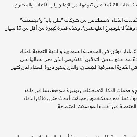
نشاطات القائمة على تنوعها، من الإعلان إلى الألعاب والمحتوى.
 وخدمات الذكاء الاصطناعي من شركات "علي بابا" و"تينسنت"
و"بايدو" و"جيه دي.كوم" (JD.com) 32 مليار دولار في عام 2025، وفقاً لـ"بلومبرغ إنتليجنس". وهذه قفزة كبيرة من أقل من 13 مليار
تتصدر "علي بابا" المجموعة وتُخطط لاستثمار 380 مليار يوان (53 مليار دولار) في الحوسبة السحابية والبنية التحتية للذكاء
دة بعد سنوات من التدقيق التنظيمي الذي دمر أعمالها على
ي القدرة المعرفية للإنسان، والذي يُعتبر ذروة السنام لدى كثير
 وخدمات الذكاء الاصطناعي بوتيرة سريعة، بما في ذلك
Hun) من "تينسنت" إلى "إرني" (Ernie) من "بايدو". كما أنهم يستكشفون مجالات أحدث مثل رقائق الذكاء
 المتحدة في أشباه الموصلات المتقدمة.