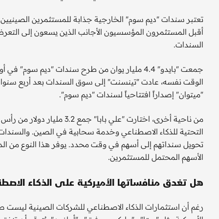
تعتبر سندات "ديم سوم" الخارجية جذابة للمستثمرين الصينيين في 
أقبل المستثمرون المؤسسيون الأجانب الذين يسعون إلى التعرض 
السندات.
الوقت نفسه، عادت "تينسنت" إلى سوق السندات بعد أربع سنوات 
"ميتوان" إصداراً افتتاحياً لسندات "ديم سوم".
من ناحية أخرى، اختارت "علي باب
التحتية للذكاء الاصطناعي وخدمة سحابية في الصين. والسندات ال
تحويل سنداتهم إلى أسهم في وقت محدد. يوفر هذا النوع من الديو
الأسهم المحتمل للمستثمرين.
هل تغدق منافساتها الأميركية على الذكاء الاصط
رغم أن استثمارات الذكاء الاصطناعي للشركات الصينية ليست صغيرة