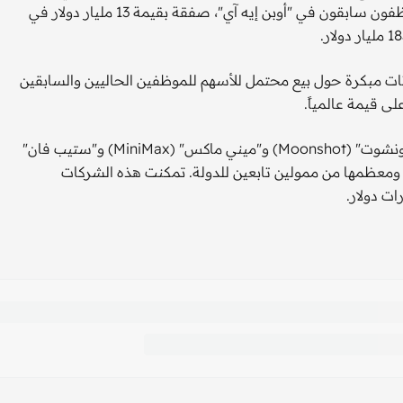
" (Anthropic)، التي أسسها موظفون سابقون في "أوبن إيه آي"، صفقة بقيمة 13 مليار دولار في
ات مبكرة حول بيع محتمل للأسهم للموظفين الحاليين والسابقين
كما تجمع شركات الذكاء الاصطناعي الناشئة في الصين، مثل "مونشوت" (Moonshot) و"ميني ماكس" (MiniMax) و"ستيب فان"
تواضعاً ومعظمها من ممولين تابعين للدولة. تمكنت هذه الشركات