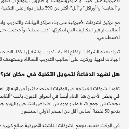
الأميركية مثل "ميتا" و"مايكروسوفت" و"أمازون". يُتوقع أن تن
و"ألفابت" و"أوراكل" و"
أبل
"، أكثر من 390 مليار دولار على التقنية هذا العام، أي أكثر من ضعف إجمالي عام 2023.
مع تركيز الشركات الأميركية على بناء مراكز البيانات والتدريب و
أساليب توفير التكاليف التي ابتكرتها "ديب سيك"، وأحجمت حتى 
الاصطناعي.
تدرك هذه الشركات ارتفاع تكاليف تدريب وتشغيل الذكاء الاصط
البيانات لديها، وركزت على أساليب التدريب الفعالة، وتستهدف ال
هل نشهد اندفاعةً لتمويل التقنية في مكان آخر؟
تقود الشركات المُدرَجة في الولايات المتحدة كثيراً من الإنفاق 
بنحو 30 نقطة أساس أقل من السعر الأولي المتصور.
في الوقت نفسه، تجمع الشركات الناشئة الأميركية مبالغ كبيرة