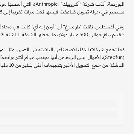
البورصة. أتمّت شركة "
أنثروبيك
سبتمبر في جولة تمويل ضاعفت قيمتها ثلاث مرات تقريباً إلى 183 مليار دولار.
وفي أغسطس، نقلت "بلومبرغ" أن "أوبن إيه آي" كانت في محادث
بتقييم يبلغ حوالي 500 مليار دولار، ما يجعلها الشركة الناشئة الأعلى قيمة عالمياً.
(Stepfun)، الأموال، على الرغم من أنها تجتذب مبالغ أكثر 
الناشئة من جمع التمويل الأخير بتقييمات أدنى بكثير من 10 مليارات دولار.