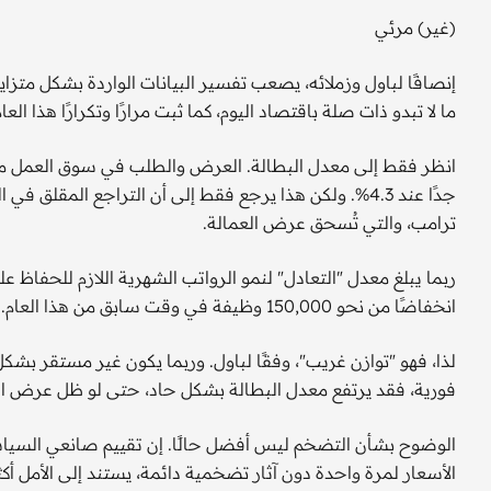
(غير) مرئي
إنصافًا لباول وزملائه، يصعب تفسير البيانات الواردة بشكل متزاي
ما لا تبدو ذات صلة باقتصاد اليوم، كما ثبت مرارًا وتكرارًا هذا العام
انظر فقط إلى معدل البطالة. العرض والطلب في سوق العمل متو
جدًا عند 4.3%. ولكن هذا يرجع فقط إلى أن التراجع المق
ترامب، والتي تُسحق عرض العمالة.
انخفاضًا من نحو 150,000 وظيفة في وقت سابق من هذا العام. ولم يُضف الاقتصاد سوى 22,000 وظيفة في أغسطس.
لذا، فهو "توازن غريب"، وفقًا لباول. وربما يكون غير مستقر 
فورية، فقد يرتفع معدل البطالة بشكل حاد، حتى لو ظل عرض الع
الوضوح بشأن التضخم ليس أفضل حالًا. إن تقييم صانعي السيا
الأسعار لمرة واحدة دون آثار تضخمية دائمة، يستند إلى الأمل أك