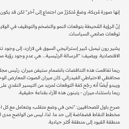
إنها صورة مُربكة، وضعٌ مُتكرّرٌ من اجتماعٍ إلى آخر" لكن قد يكو
إنّ الرؤية المُحيطة بتوقعات النمو والتضخم والتوظيف في الولاي
توقعات صانعي السياسات.
يشير رون تيمبل، كبير إستراتيجي السوق في لازارد، إلى وجود تن
الاقتصادية. ويضيف: "الرسالة الرئيسية... هي عدم وجود رؤية مش
ربما تفاقمت هذه التناقضات بانضمام ستيفن ميران، رئيس مجل
ويبدو أيضًا أنه رجّح كفة التوقعات لمزيد من التيسير النقدي ع
ربما باستثناء ميران - يتبنون هذه الآراء بقناعة حقيقية.
صرح باول للصحافيين: "نحن في وضع متقلب، ونتعامل مع كل اجت
مخطط النقاط فضفاضة إلى حد ما. لذا، ليس من الواضح مدى التز
منطقة القيود إلى منطقة أكثر حيادية.