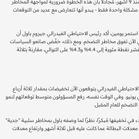
خفض الاحتياطي الفيدرالي أسعار الفائدة يوم الأربعاء لأول مرة منذ 9 أشهر، مُجادلاً بأن هذه الخطوة ضرورية لمواجهة المخاطر
 مشكلة واحدة فقط - يبدو أنها تتعارض مع عديد من التوقعات
ستمر يومين، أكد رئيس الاحتياطي الفيدرالي جيروم باول أن
ي الآن تفوق مخاطر التضخم. ومع ذلك، خفّض صانعو السياسات
متوسط ​​توقعاتهم لمعدلات البطالة لعامي 2026 و2027 بمقدار عُشر نقطة مئوية إلى 4.4% و4.3% على التوالي، مقارنةً بثلاثة
لاحتياطي الفيدرالي يتوقعون الآن تخفيضات بمقدار ثلاثة أرباع
ي يونيو. وفي الوقت نفسه، رفع المسؤولون متوسط ​​توقعاتهم لنمو
 التضخم للعام المقبل.
دء في تخفيفها مُبكرًا، نظرًا لما وصفه باول بمخاطر سلبية "جدية"
دلات البطالة عما كانت عليه قبل ثلاثة أشهر وارتفاع معدلات