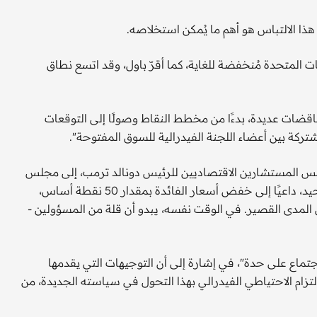
ن هذا الالتباس هو أهم ما يُمكن استخلاصه.
ات المتحدة مُنخفضة للغاية، كما أقرّ باول، وقد اتسع نطاق
اقضات عديدة، بدءًا من مخطط النقاط وصولًا إلى التوقعات
تركة بين أعضاء اللجنة الفيدرالية للسوق المفتوحة".
س المستشارين الاقتصاديين للرئيس دونالد ترمب، إلى مجلس
محافظي الاحتياطي الفيدرالي. كان ميران الصوت المعارض الوحيد، داعيًا إلى خفض أسعار الفائدة بمقدار 50 نقطة أساس،
لى المدى القصير. في الوقت نفسه، يبدو أن قلة من المسؤولين -
ماع على حدة"، في إشارة إلى أن التوجيهات التي يقدمها
ام الاحتياطي الفيدرالي بهذا التحول في سياسته الجديدة، من