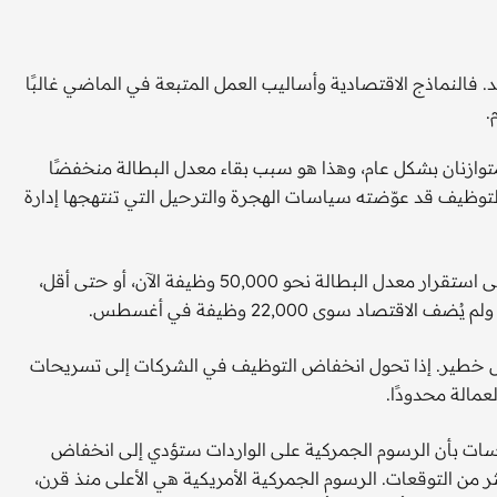
د. فالنماذج الاقتصادية وأساليب العمل المتبعة في الماضي غالبًا
.
ازنان بشكل عام، وهذا هو سبب بقاء معدل البطالة منخفضًا
لق في التوظيف قد عوّضته سياسات الهجرة والترحيل التي تنتهجها إدارة
ربما يبلغ معدل "التعادل" لنمو الرواتب الشهرية اللازم للحفاظ على استقرار معدل البطالة نحو 50,000 وظيفة الآن، أو حتى أقل،
بشكل خطير. إذا تحول انخفاض التوظيف في الشركات إلى تسريحات
مالة محدودًا.
سات بأن الرسوم الجمركية على الواردات ستؤدي إلى انخفاض
ثر من التوقعات. الرسوم الجمركية الأمريكية هي الأعلى منذ قرن،