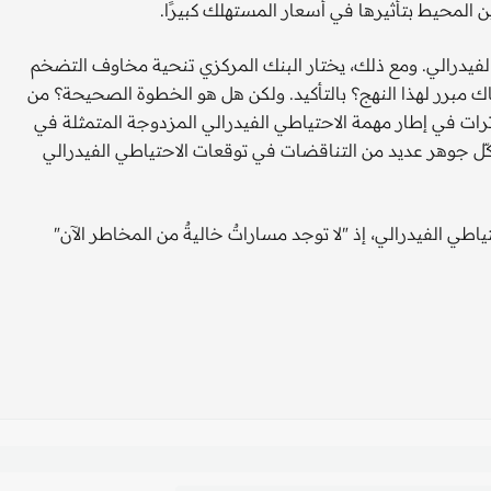
ن المحيط بتأثيرها في أسعار المستهلك كبيرًا.
فيدرالي. ومع ذلك، يختار البنك المركزي تنحية مخاوف التضخم
هناك مبرر لهذا النهج؟ بالتأكيد. ولكن هل هو الخطوة الصحيحة؟ من
 بروسويلاس، كبير الاقتصاديين في RSM :إن التوترات في إطار مهمة الاحتياطي الفيدرالي المزدوجة المتمثلة في
ّل جوهر عديد من التناقضات في توقعات الاحتياطي الفيدرالي
اطي الفيدرالي، إذ "لا توجد مساراتٌ خاليةٌ من المخاطر الآن"