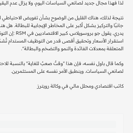
لذا فهذا مجال جديد لصانعي السياسات اليوم، ولا يزال عدم اليقي
نتيجة لذلك، هناك القليل من الوضوح بشأن تفويض الاحتياطي ال
جانبًا والتركيز بشكل أكبر على المخاطر الإيجابية للبطالة. هل 
يدري. يقول جو
استقرار الأسعار وتحقيق أقصى قدر من التوظيف المستدام تُشك
المتعلقة بمعدلات الفائدة والنمو والتضخم والبطالة".
وكما قال باول نفسه، فإن هذا "وقتٌ صعبٌ للغاية" بالنسبة للاحتي
لصانعي السياسات. وينطبق الأمر نفسه على المستثمرين.
كاتب اقتصادي ومحلل مالي في وكالة رويترز