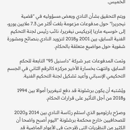
الخميس.
ويتم التحقيق بشأن النادي وبعض مسؤوليه في "قضية
نيجريرا" حول مدفوعات مزعومة بلغت أكثر من 7.3 ملايين يورو،
إلى خوسيه ماريا إنريكيس نيغريرا، نائب رئيس لجنة التحكيم
الفنية السابق، بين 2001 و2018 لتزويد النادي بنصائح ومشورة
شفوية حول مواضيع متعلقة بالحكام.
وتمت المدفوعات عبر شركة "داسنيل 95" التابعة للحكم
السابق، وانتهت بخسارة الأخير مركزه كالرقم الثاني في الجسم
التحكيمي الإسباني وأعيد تشكيل لجنة التحكيم الفنية.
ويُشتبه أن يكون برشلونة قد دفع لنيغريرا أموالا بين 1994
و2018 من أجل التأثير على قرارات الحكام.
وصرّح بارتوميو الذي استلم رئاسة النادي بين 2014 و2020
للصحافيين خارج محكمة برشلونة "اليوم أصبح واضحا أن
الكثير من النظريات التي طُرحت في الأعوام الماضية قد