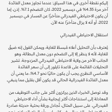
إليكم نقطة أخرى في هذا السياق: عندما تجاوز معدل الفائدة
آخر مرة 4.35% في ديسمبر 2022، كان التضخم 7.1%. إذن، إما
أن يكون الاحتياطي الفيدرالي متأخرًا عن المسار في ديسمبر
2022، أو أنه لا يزال متأخرًا عنه الآن.
استقلال الاحتياطي الفيدرالي
يُعترف بأن التحليل أعلاه مُبسطٌ للغاية، ويمكن القول إنه ضيقٌ
للغاية، لأنه لا ينظر إلا إلى التضخم دون معدل البطالة، وهو
الجانب الآخر من ولاية الاحتياطي الفيدرالي المزدوجة. تشير
التحليلات القائمة على قاعدة تايلور إلى أن سعر الفائدة
الأساسي النظري يجب أن يكون حاليًا نحو 4.7%، ما يعني أن
معدل الفائدة الفيدرالية الحالي قد يكون أقل بقليل مما ينبغي.
وقد توصل الخبراء الذين يركزون أكثر على جانب التوظيف من
المعادلة إلى استنتاجات أكثر إيجابية بشأن أداء الاحتياطي
الفيدرالي. على سبيل المثال، تُجادل ورقة بحثية حديثة صادرة
عن الاحتياطي الفيدرالي في كانساس بأن البنك المركزي نجح