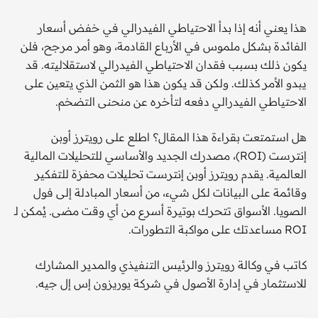
هذا يعني أنه إذا بدأ الاحتياطي الفيدرالي في خفض أسعار
الفائدة بشكل ملموس في الأرباع القادمة، وهو أمر مرجح، فلن
يكون ذلك بسبب فقدان الاحتياطي الفيدرالي لاستقلاليته. قد
يبدو الأمر كذلك. ولكن قد يكون هذا هو الثمن الذي يتعين على
الاحتياطي الفيدرالي دفعه لتأخره عن منحنى التضخم.
هل استمتعت بقراءة هذا المقال؟ اطلع على رويترز أوبن
إنترست (ROI)، مصدرك الجديد والأساسي للتحليلات المالية
العالمية. يقدم رويترز أوبن إنترست تحليلات محفزة للتفكير
وقائمة على البيانات لكل شيء، من أسعار المبادلة إلى فول
الصويا. الأسواق تتحرك بوتيرة أسرع من أي وقت مضى. يُمكن لـ
ROI مساعدتك على مواكبة التطورات.
كاتب في وكالة رويترز والرئيس التنفيذي والمدير المشارك
للاستثمار في إدارة الأصول في شركة يوريزون إس إل جيه.