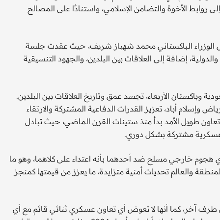
كستان، إضافة إلى روابط الأخوة والتضامن الإسلامي، واستنادًا على المصالح
س الوزراء الباكستاني محمد شهباز شريف، حيث عقدت جلسة
لدولية، إضافة إلى العلاقات بين البلدين، والجهود التنسيقية
دية وباكستان الأربعاء، تجسد عمق وتاريخ العلاقات بين البلدين.
ياض وإسلام أباد، تعزيز القدرات الدفاعية المشتركة والارتقاء
تعاون طويل الأمد بدأ منذ ستينات القرن الماضي، حيث تبادل
ت عسكرية مشتركة بشكل دوري.
 أي هجوم خارجي مسلح ضد أحدهما بأنه اعتداء على كلاهما، وهو ما
نطقة والعالم تحديات أمنية متزايدة، ما يعزز من قيمتها كمنجز
ي طرف آخر، كما أنها لا تعوض أي تعاون عسكري ثنائي قائم مع أي