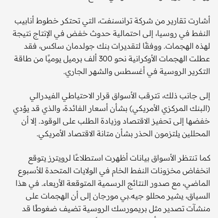
أشارت تقارير من شركة ترانسنفت، التي تحتكر خطوط أنابيب
النفط في روسيا، إلى احتمالية حدوث خفض في الإنتاج نتيجة
لهذه الهجمات. ووفقًا لتقديرات بنك جولدمان ساكس، فقد
عطلت الهجمات الأوكرانية نحو 300 ألف برميل يوميًا من طاقة
التكرير الروسية في أغسطس والشهر الجاري.
إلى جانب ذلك، تترقب الأسواق قرار الاحتياطي الفيدرالي
(البنك المركزي الأمريكي) بشأن أسعار الفائدة، والذي قد يؤدي
خفضها إلى تحفيز الاقتصاد وزيادة الطلب على الوقود. إلا أن
المحللين يلتزمون الحذر بشأن متانة الاقتصاد الأمريكي.
كما تنتظر الأسواق بيانات أظهرت استطلاعًا لرويترز يتوقع
انخفاض مخزونات النفط الخام في الولايات المتحدة للأسبوع
الماضي، مع صدور النتائج الرسمية المتوقعة الأربعاء. في هذا
السياق، يشير محللو جيه.بي مورجان إلى أن الهجمات على
منشآت تصدير مثل بريمورسك الروسية تضيف ضغوطًا قد