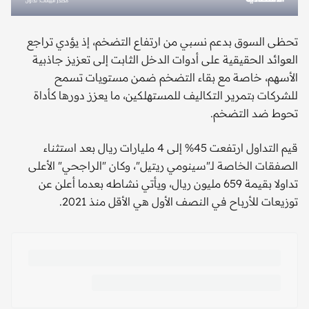
تحظى السوق بدعم نسبي من ارتفاع التضخم، إذ يؤدي تراجع
العوائد الحقيقية على أدوات الدخل الثابت إلى تعزيز جاذبية
الأسهم، خاصة مع بقاء التضخم ضمن مستويات تسمح
للشركات بتمرير التكاليف للمستهلكين، ما يعزز دورها كأداة
تحوط ضد التضخم.
قيم التداول ارتفعت 45% إلى 4 مليارات ريال بعد استثناء
الصفقات الخاصة لـ"سينومي ريتيل"، وكان "الراجحي" الأعلى
تداولا بقيمة 659 مليون ريال، ويأتي نشاطه بعدما أعلن عن
توزيعات للأرباح في النصف الأول هي الأقل منذ 2021.