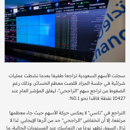
سجلت الأسهم السعودية تراجعا طفيفا بعدما نشطت عمليات
شرائية في جلسة المزاد قلصت معظم الخسائر، وذلك رغم
الضغوط من تراجع سهم "الراجحي"، ليغلق المؤشر العام عند
10427 نقطة فاقدا نحو 0.1%.
التراجع في "تاسي" لا يعكس حركة الأسهم حيث جاء معظمها
مرتفعا، إلا أن انخفاض "الراجحي" حد من أثرها الإيجابي. لذا لا
تزال السوق تظهر نوعا من التماسك عند المستويات الحالية، ما